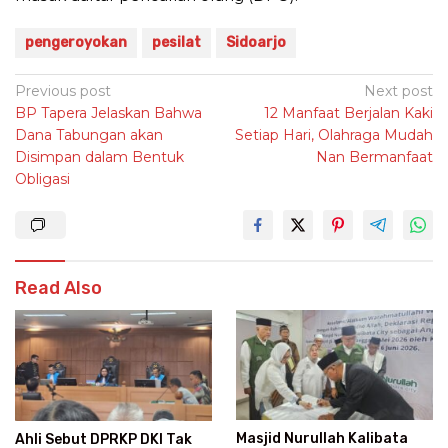
pengeroyokan
pesilat
Sidoarjo
Post
Previous post
Next post
BP Tapera Jelaskan Bahwa
12 Manfaat Berjalan Kaki
navigation
Dana Tabungan akan
Setiap Hari, Olahraga Mudah
Disimpan dalam Bentuk
Nan Bermanfaat
Obligasi
Read Also
Masjid Nurullah Kalibata
Ahli Sebut DPRKP DKI Tak