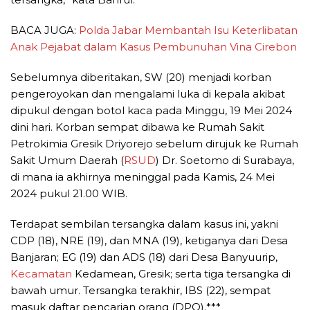
BACA JUGA:
Polda Jabar Membantah Isu Keterlibatan
Anak Pejabat dalam Kasus Pembunuhan Vina Cirebon
Sebelumnya diberitakan, SW (20) menjadi korban
pengeroyokan dan mengalami luka di kepala akibat
dipukul dengan botol kaca pada Minggu, 19 Mei 2024
dini hari. Korban sempat dibawa ke Rumah Sakit
Petrokimia Gresik Driyorejo sebelum dirujuk ke Rumah
Sakit Umum Daerah (
RSUD
) Dr. Soetomo di Surabaya,
di mana ia akhirnya meninggal pada Kamis, 24 Mei
2024 pukul 21.00 WIB.
Terdapat sembilan tersangka dalam kasus ini, yakni
CDP (18), NRE (19), dan MNA (19), ketiganya dari Desa
Banjaran; EG (19) dan ADS (18) dari Desa Banyuurip,
Kecamatan
Kedamean, Gresik; serta tiga tersangka di
bawah umur. Tersangka terakhir, IBS (22), sempat
masuk daftar pencarian orang (DPO).***