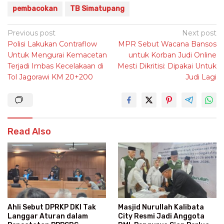
pembacokan
TB Simatupang
Post
Previous post
Next post
Polisi Lakukan Contraflow
MPR Sebut Wacana Bansos
navigation
Untuk Mengurai Kemacetan
untuk Korban Judi Online
Terjadi Imbas Kecelakaan di
Mesti Dikritisi: Dipakai Untuk
Tol Jagorawi KM 20+200
Judi Lagi
Read Also
Masjid Nurullah Kalibata
Ahli Sebut DPRKP DKI Tak
City Resmi Jadi Anggota
Langgar Aturan dalam