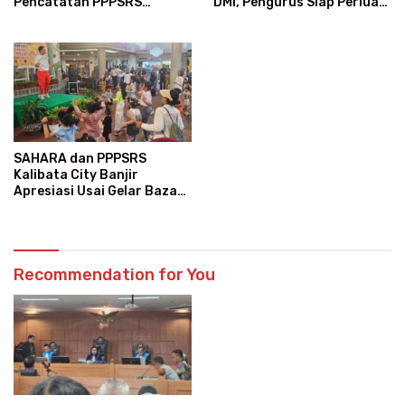
DMI, Pengurus Siap Perluas
Pencatatan PPPSRS
Program Dakwah
Kalibata City
SAHARA dan PPPSRS
Kalibata City Banjir
Apresiasi Usai Gelar Bazaar
Sembako Murah
Recommendation for You