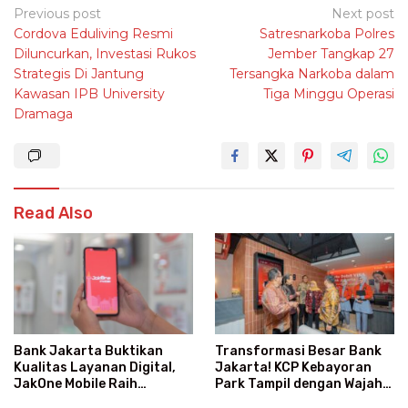
Post
Previous post
Next post
Cordova Eduliving Resmi
Satresnarkoba Polres
navigation
Diluncurkan, Investasi Rukos
Jember Tangkap 27
Strategis Di Jantung
Tersangka Narkoba dalam
Kawasan IPB University
Tiga Minggu Operasi
Dramaga
Read Also
Transformasi Besar Bank
Bank Jakarta Buktikan
Jakarta! KCP Kebayoran
Kualitas Layanan Digital,
Park Tampil dengan Wajah
JakOne Mobile Raih
Baru dan Layanan Super
Penghargaan Nasional