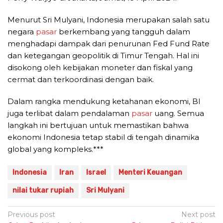
Menurut Sri Mulyani, Indonesia merupakan salah satu
negara
pasar
berkembang yang tangguh dalam
menghadapi dampak dari penurunan Fed Fund Rate
dan ketegangan geopolitik di Timur Tengah. Hal ini
disokong oleh kebijakan moneter dan fiskal yang
cermat dan terkoordinasi dengan baik.
Dalam rangka mendukung ketahanan ekonomi, BI
juga terlibat dalam pendalaman
pasar
uang. Semua
langkah ini bertujuan untuk memastikan bahwa
ekonomi Indonesia tetap stabil di tengah dinamika
global yang kompleks.***
Indonesia
Iran
Israel
Menteri Keuangan
nilai tukar rupiah
Sri Mulyani
Post
Previous post
Next post