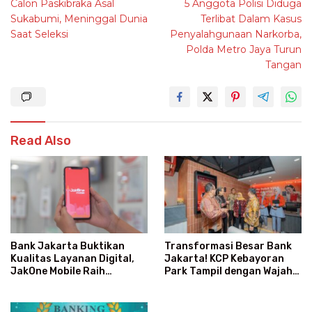
Calon Paskibraka Asal
5 Anggota Polisi Diduga
navigation
Sukabumi, Meninggal Dunia
Terlibat Dalam Kasus
Saat Seleksi
Penyalahgunaan Narkorba,
Polda Metro Jaya Turun
Tangan
Read Also
Transformasi Besar Bank
Bank Jakarta Buktikan
Jakarta! KCP Kebayoran
Kualitas Layanan Digital,
Park Tampil dengan Wajah
JakOne Mobile Raih
Baru dan Layanan Super
Penghargaan Nasional
Modern