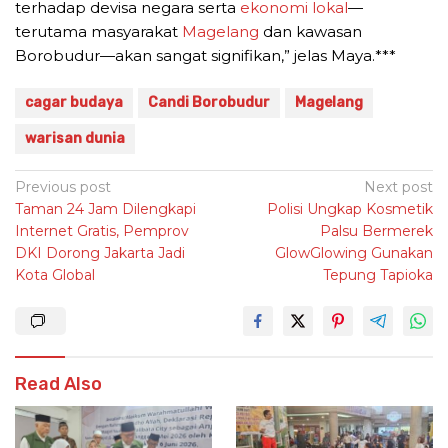
terhadap devisa negara serta
ekonomi lokal
—
terutama masyarakat
Magelang
dan kawasan
Borobudur—akan sangat signifikan,” jelas Maya.***
cagar budaya
Candi Borobudur
Magelang
warisan dunia
Post
Previous post
Next post
Taman 24 Jam Dilengkapi
Polisi Ungkap Kosmetik
navigation
Internet Gratis, Pemprov
Palsu Bermerek
DKI Dorong Jakarta Jadi
GlowGlowing Gunakan
Kota Global
Tepung Tapioka
Read Also