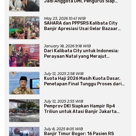
Jadi Anggota DMI, Pengurus Siap
Perluas Program Dakwah
May 23, 2026 10:41 WIB
SAHARA dan PPPSRS Kalibata City
Banjir Apresiasi Usai Gelar Bazaar
Sembako Murah
January 18, 2026 9:18 WIB
Dari Kalibata City untuk Indonesia:
Perayaan Natal yang Merajut
Persaudaraan Lintas Iman
July 12, 2025 2:58 WIB
Kuota Haji 2026 Masih Kuota Dasar,
Penetapan Final Tunggu Proses dari
Arab Saudi
July 12, 2025 2:55 WIB
Pemprov DKI Siapkan Hampir Rp4
Triliun untuk Atasi Banjir Jakarta
Secara Jangka Panjang
July 8, 2025 8:05 WIB
Banjir Timur Bogor: 16 Pasien RS