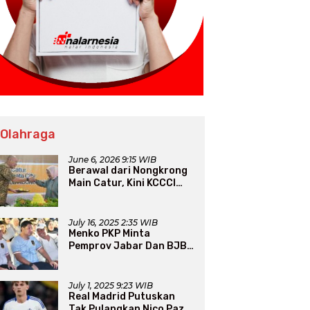
 Olahraga
June 6, 2026 9:15 WIB
Berawal dari Nongkrong
Main Catur, Kini KCCCI
Resmi Diakui PERCASI
July 16, 2025 2:35 WIB
Menko PKP Minta
Pemprov Jabar Dan BJB
Jadi Petarung Sukseskan
100 Ribu Rumah FLPP
July 1, 2025 9:23 WIB
Real Madrid Putuskan
Tak Pulangkan Nico Paz