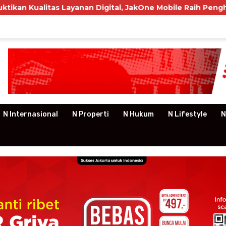
itas Layanan Digital, JakOne Mobile Raih Penghargaan Nas
N Internasional
N Properti
N Hukum
N Lifestyle
N