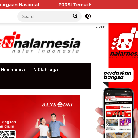
ional
P3RSI Temui Kementerian PKP, Pengurus Apa
close
 Humaniora
N Olahraga