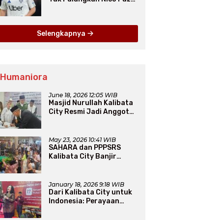
dari Como pada Musim
Panas 2025
Selengkapnya
 Humaniora
June 18, 2026 12:05 WIB
Masjid Nurullah Kalibata
City Resmi Jadi Anggota
DMI, Pengurus Siap
Perluas Program Dakwah
May 23, 2026 10:41 WIB
SAHARA dan PPPSRS
Kalibata City Banjir
Apresiasi Usai Gelar
Bazaar Sembako Murah
January 18, 2026 9:18 WIB
Dari Kalibata City untuk
Indonesia: Perayaan
Natal yang Merajut
Persaudaraan Lintas