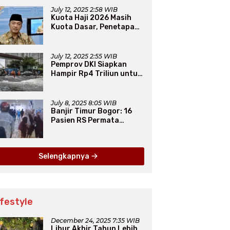
Iman
July 12, 2025 2:58 WIB
Kuota Haji 2026 Masih
Kuota Dasar, Penetapan
Final Tunggu Proses dari
Arab Saudi
July 12, 2025 2:55 WIB
Pemprov DKI Siapkan
Hampir Rp4 Triliun untuk
Atasi Banjir Jakarta
Secara Jangka Panjang
July 8, 2025 8:05 WIB
Banjir Timur Bogor: 16
Pasien RS Permata
Dievakuasi, 1.312 Warga
Mengungsi
Selengkapnya
ifestyle
December 24, 2025 7:35 WIB
Libur Akhir Tahun Lebih