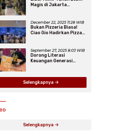
Magis di Jakarta
Aquarium SafariLewat
Thematic Event “Blissful
Fairyland”
December 22, 2025 11:28 WIB
Bukan Pizzeria Biasa!
Ciao Gio Hadirkan Pizza
New York, Workshop
Seru, hingga Atraksi
Giant Pizza
September 27, 2025 8:03 WIB
Dorong Literasi
Keuangan Generasi
Muda, Bank Jakarta
Dukung Abang None
Selengkapnya
eo
Selengkapnya