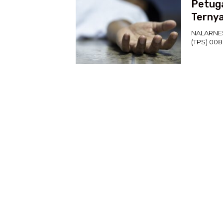
Petuga
Ternya
NALARNES
(TPS) 008