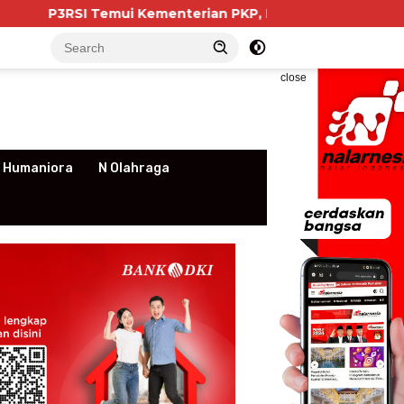
ui Kementerian PKP, Pengurus Apartemen Soroti Kewajib
close
 Humaniora
N Olahraga