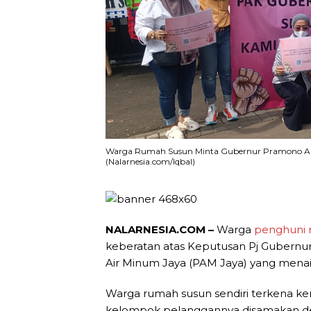
Warga Rumah Susun Minta Gubernur Pramono Anun
(Nalarnesia.com/Iqbal)
NALARNESIA.COM –
Warga
penghuni 
keberatan atas Keputusan Pj Gubernur
Air Minum Jaya (PAM Jaya) yang menaikk
Warga rumah susun sendiri terkena kena
kelompok pelanggannya disamakan den