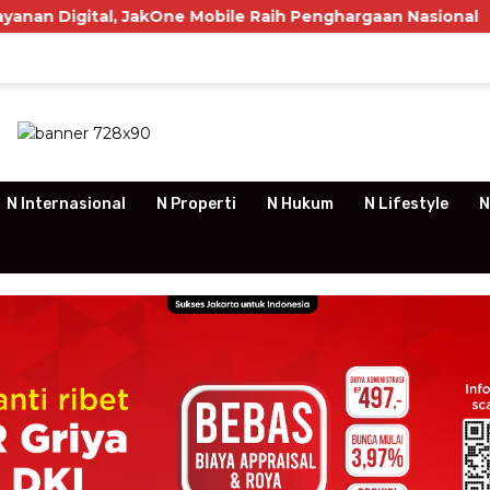
JakOne Mobile Raih Penghargaan Nasional
P3RSI Tem
N Internasional
N Properti
N Hukum
N Lifestyle
N