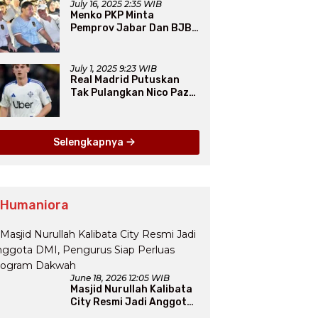
July 16, 2025 2:35 WIB
Menko PKP Minta
Pemprov Jabar Dan BJB
Jadi Petarung Sukseskan
100 Ribu Rumah FLPP
July 1, 2025 9:23 WIB
Real Madrid Putuskan
Tak Pulangkan Nico Paz
dari Como pada Musim
Panas 2025
Selengkapnya
 Humaniora
June 18, 2026 12:05 WIB
Masjid Nurullah Kalibata
City Resmi Jadi Anggota
DMI, Pengurus Siap