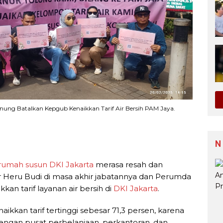
g Batalkan Kepgub Kenaikkan Tarif Air Bersih PAM Jaya.
N
rumah susun
DKI Jakarta
merasa resah dan
 Heru Budi di masa akhir jabatannya dan Perumda
an tarif layanan air bersih di
DKI Jakarta
.
ikkan tarif tertinggi sebesar 71,3 persen, karena
gan pusat perbelanjaan, perkantoran, dan