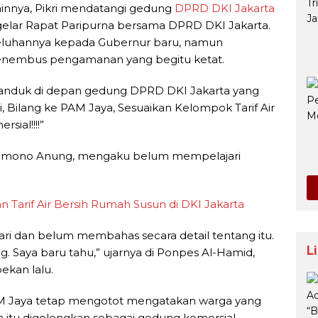
ainnya, Pikri mendatangi gedung
DPRD DKI Jakarta
lar Rapat Paripurna bersama DPRD DKI Jakarta.
eluhannya kepada Gubernur baru, namun
menembus pengamanan yang begitu ketat.
nduk di depan gedung DPRD DKI Jakarta yang
, Bilang ke PAM Jaya, Sesuaikan Kelompok Tarif Air
ial!!!!”
ramono Anung, mengaku belum mempelajari
n Tarif Air Bersih Rumah Susun di DKI Jakarta
ari dan belum membahas secara detail tentang itu.
L
ng. Saya baru tahu,” ujarnya di Ponpes Al-Hamid,
ekan lalu.
M Jaya tetap mengotot mengatakan warga yang
 itu digolongkan sebagai gedung komersial,