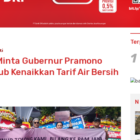
Ter
ti
1
inta Gubernur Pramono
 Kenaikkan Tarif Air Bersih
N