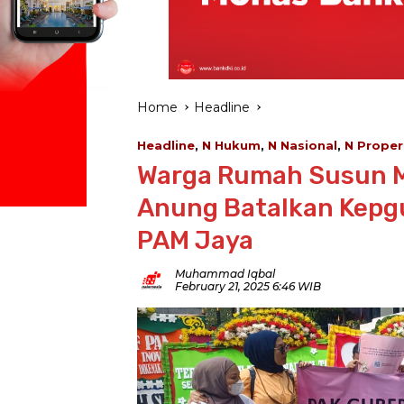
Home
Headline
Headline
,
N Hukum
,
N Nasional
,
N Proper
Warga Rumah Susun M
Anung Batalkan Kepgub
PAM Jaya
Muhammad Iqbal
February 21, 2025 6:46 WIB