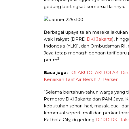
gedung bertingkat komersial lainnya.
Berbagai upaya telah mereka lakukan
wakil rakyat (DPRD
DKI Jakarta
), hing
Indonesia (YLKI), dan Ombudsman RI,
Jaya tetap menagih dengan tarif baru 
2
per m
.
Baca juga:
TOLAK! TOLAK! TOLAK! Dir
Kenaikan Tarif Air Bersih 71 Persen
”Selama bertahun-tahun warga yang tin
Pemprov DKI Jakarta dan PAM Jaya. 
kebutuhan sehari-hari, masak, cuci, 
komersial seperti mall dan perkantoran
Kalibata City, di gedung
DPRD DKI Jaka