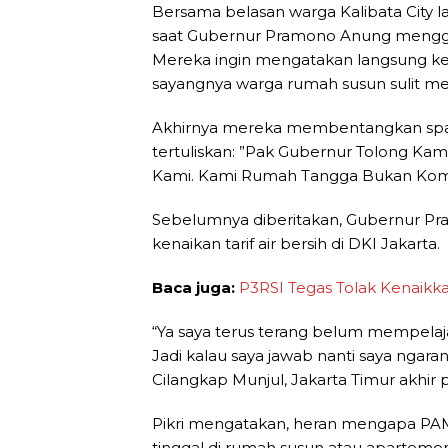
Bersama belasan warga Kalibata City l
saat Gubernur Pramono Anung mengge
Mereka ingin mengatakan langsung k
sayangnya warga rumah susun sulit 
Akhirnya mereka membentangkan spa
tertuliskan: ”Pak Gubernur Tolong Kami
Kami. Kami Rumah Tangga Bukan Komers
Sebelumnya diberitakan, Gubernur P
kenaikan tarif air bersih di DKI Jakarta.
Baca juga:
P3RSI Tegas Tolak Kenaikka
“Ya saya terus terang belum mempelaj
Jadi kalau saya jawab nanti saya ngara
Cilangkap Munjul, Jakarta Timur akhir p
Pikri mengatakan, heran mengapa PA
tinggal di rumah susun atau apartemen