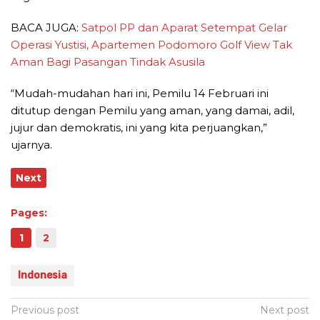
BACA JUGA:
Satpol PP dan Aparat Setempat Gelar
Operasi Yustisi, Apartemen Podomoro Golf View Tak
Aman Bagi Pasangan Tindak Asusila
“Mudah-mudahan hari ini, Pemilu 14 Februari ini
ditutup dengan Pemilu yang aman, yang damai, adil,
jujur dan demokratis, ini yang kita perjuangkan,”
ujarnya.
Next
Pages:
1
2
Indonesia
Post
Previous post
Next post