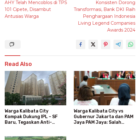
AHY Telah Mencoblos di TPS
Konsisten Dorong
navigation
101 Cipete, Disambut
Transformasi, Bank DKI Raih
Antusias Warga
Penghargaan Indonesia
Living Legend Companies
Awards 2024
Read Also
Warga Kalibata City vs
Warga Kalibata City
Gubernur Jakarta dan PAM
Kompak Dukung IPL – SF
Jaya PAM Jaya: Salah
Baru, Tegaskan Anti-
Kategori Pelanggan, Air
Kegaduhan
Jadi Mahal Bertahun-tahun