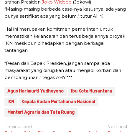
arahan Presiden
Joko Widodo
(Jokowi).
“Masing-masing berbeda case-nya kasusnya, ada yang
punya sertifikat ada yang belum,” tutur AHY.
Hal ini merupakan komitmen pemerintah untuk
memastikan kelancaran dan terus berjalannya proyek
IKN meskipun dihadapkan dengan berbagai
tantangan.
“Pesan dari Bapak Presiden, jangan sampai ada
masyarakat yang dirugikan atau menjadi korban dari
pembangunan,” tegas AHY.***
Agus Harimurti Yudhoyono
Ibu Kota Nusantara
IKN
Kepala Badan Pertahanan Nasional
Menteri Agraria dan Tata Ruang
Post
Previous post
Next post