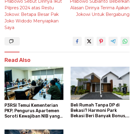
Prabowo Sebut Dirinya Ikut
Prabowo Subianto Beberkan
navigation
Pilpres 2024 atas Restu
Alasan Dirinya Terima Ajakan
Jokowi: Betapa Besar Pak
Jokowi Untuk Bergabung
Joko Widodo Menyiapkan
Saya
Read Also
Beli Rumah Tanpa DP di
P3RSI Temui Kementerian
Bekasi? Harmoni Park
PKP, Pengurus Apartemen
Bekasi Beri Banyak Bonus,
Soroti Kewajiban NIB yang
Gratis Biaya dan Subsidi
Dinilai Membingungkan
Angsuran