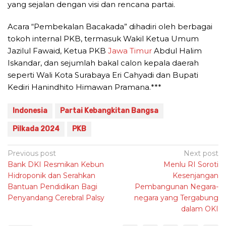
yang sejalan dengan visi dan rencana partai.
Acara “Pembekalan Bacakada” dihadiri oleh berbagai
tokoh internal PKB, termasuk Wakil Ketua Umum
Jazilul Fawaid, Ketua PKB
Jawa Timur
Abdul Halim
Iskandar, dan sejumlah bakal calon kepala daerah
seperti Wali Kota Surabaya Eri Cahyadi dan Bupati
Kediri Hanindhito Himawan Pramana.***
Indonesia
Partai Kebangkitan Bangsa
Pilkada 2024
PKB
Post
Previous post
Next post
Bank DKI Resmikan Kebun
Menlu RI Soroti
navigation
Hidroponik dan Serahkan
Kesenjangan
Bantuan Pendidikan Bagi
Pembangunan Negara-
Penyandang Cerebral Palsy
negara yang Tergabung
dalam OKI