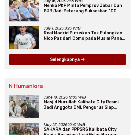
July 16, 2025 2:35 WIB
Menko PKP Minta Pemprov Jabar Dan
BJB Jadi Petarung Sukseskan 100
Ribu Rumah FLPP
July 1, 2025 9:23 WIB
Real Madrid Putuskan Tak Pulangkan
Nico Paz dari Como pada Musim Panas
2025
Selengkapnya
N Humaniora
June 18, 2026 12:05 WIB
Masjid Nurullah Kalibata City Resmi
Jadi Anggota DMI, Pengurus Siap
Perluas Program Dakwah
May 23, 2026 10:41 WIB
SAHARA dan PPPSRS Kalibata City
Banjir Apresiasi Usai Gelar Bazaar