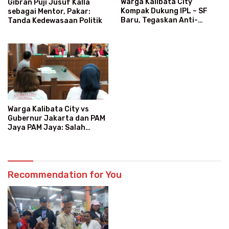
Warga Kalibata City
Gibran Puji Jusuf Kalla
Kompak Dukung IPL – SF
sebagai Mentor, Pakar:
Baru, Tegaskan Anti-
Tanda Kedewasaan Politik
Kegaduhan
Warga Kalibata City vs
Gubernur Jakarta dan PAM
Jaya PAM Jaya: Salah
Kategori Pelanggan, Air
Jadi Mahal Bertahun-tahun
Recommendation for You