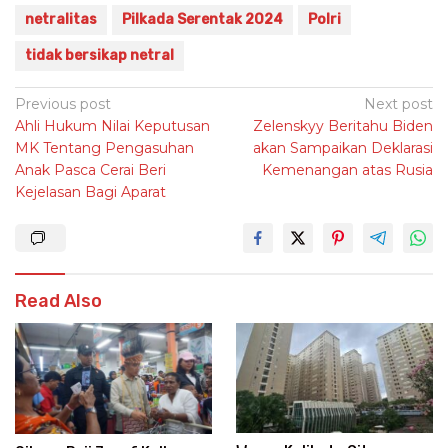
netralitas
Pilkada Serentak 2024
Polri
tidak bersikap netral
Post
Previous post
Next post
Ahli Hukum Nilai Keputusan
Zelenskyy Beritahu Biden
navigation
MK Tentang Pengasuhan
akan Sampaikan Deklarasi
Anak Pasca Cerai Beri
Kemenangan atas Rusia
Kejelasan Bagi Aparat
Read Also