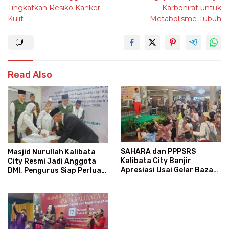
Tingkatkan Resiko Kanker
Karbohirat untuk
Kulit
Metabolisme Tubuh
Read Also
SAHARA dan PPPSRS
Masjid Nurullah Kalibata
Kalibata City Banjir
City Resmi Jadi Anggota
Apresiasi Usai Gelar Bazaar
DMI, Pengurus Siap Perluas
Sembako Murah
Program Dakwah