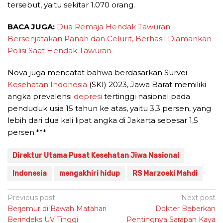
tersebut, yaitu sekitar 1.070 orang.
BACA JUGA:
Dua Remaja Hendak Tawuran
Bersenjatakan Panah dan Celurit, Berhasil Diamankan
Polisi Saat Hendak Tawuran
Nova juga mencatat bahwa berdasarkan Survei
Kesehatan
Indonesia
(SKI) 2023, Jawa Barat memiliki
angka prevalensi
depresi
tertinggi nasional pada
penduduk usia 15 tahun ke atas, yaitu 3,3 persen, yang
lebih dari dua kali lipat angka di Jakarta sebesar 1,5
persen.***
Direktur Utama Pusat Kesehatan Jiwa Nasional
Indonesia
mengakhiri hidup
RS Marzoeki Mahdi
Post
Previous post
Next post
Berjemur di Bawah Matahari
Dokter Beberkan
navigation
Berindeks UV Tinggi
Pentingnya Sarapan Kaya