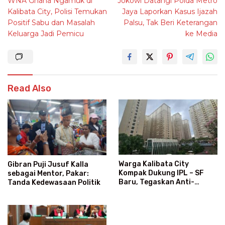
WNA Ghana Ngamuk di
Jokowi Datangi Polda Metro
navigation
Kalibata City, Polisi Temukan
Jaya Laporkan Kasus Ijazah
Positif Sabu dan Masalah
Palsu, Tak Beri Keterangan
Keluarga Jadi Pemicu
ke Media
Read Also
Warga Kalibata City
Gibran Puji Jusuf Kalla
Kompak Dukung IPL – SF
sebagai Mentor, Pakar:
Baru, Tegaskan Anti-
Tanda Kedewasaan Politik
Kegaduhan