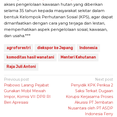
akses pengelolaan kawasan hutan yang diberikan
selama 35 tahun kepada masyarakat sekitar dalam
bentuk Kelompok Perhutanan Sosial (KPS), agar dapat
dimanfaatkan dengan cara yang terjaga dan lestari,
memperhatikan aspek pengelolaan sosial, kawasan,
dan usaha.***
agroforestri
diekspor ke Jepang
Indonesia
komoditas hasil wanatani
Menteri Kehutanan
Raja Juli Antoni
Post
Previous post
Next post
Prabowo Larang Pejabat
Penyidik KPK Periksa 2
navigation
Gunakan Mobil Mewah
Saksi Terkait Dugaan
Impor, Komisi VII DPR RI
Korupsi Kerjasama Proses
Beri Apresiasi
Akuisisi PT Jembatan
Nusantara oleh PT ASDP
Indonesia Ferry