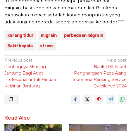
Itulah perbedaan dan beberapa penyebab dari
migrain, baik sebelah kanan maupun kiri. Bila Anda
merasakan migrain sebelah kanan maupun kiri yang
tidak kunjung mereda, segeralah periksa ke dokter.***
kurang tidur
migrain
perbedaan migrain
Sakit kepala
stress
Post
Previous post
Next post
Pentingnya Skrining
Bank DKI Sabet
navigation
Jantung Bagi Atlet
Penghargaan Pada Ajang
Profesional untuk Hindari
Indonesia Banking Service
Kelainan Jantung
Excellence 2024
Read Also