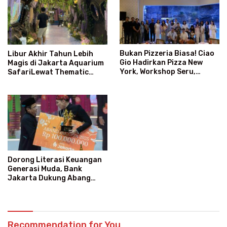
Bukan Pizzeria Biasa! Ciao
Libur Akhir Tahun Lebih
Gio Hadirkan Pizza New
Magis di Jakarta Aquarium
York, Workshop Seru,
SafariLewat Thematic
hingga Atraksi Giant Pizza
Event “Blissful Fairyland”
Dorong Literasi Keuangan
Generasi Muda, Bank
Jakarta Dukung Abang
None
Recommendation for You