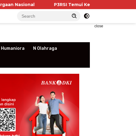
P3RSI Temui Kementerian PKP, Pengurus Apartemen 
close
 Humaniora
N Olahraga