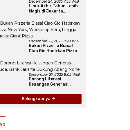
December 24, 2025 7:35 WIB
Libur Akhir Tahun Lebih
Magis di Jakarta
Aquarium SafariLewat
Thematic Event “Blissful
Fairyland”
December 22, 2025 11:28 WIB
Bukan Pizzeria Biasa!
Ciao Gio Hadirkan Pizza
New York, Workshop
Seru, hingga Atraksi
Giant Pizza
September 27, 2025 8:03 WIB
Dorong Literasi
Keuangan Generasi
Muda, Bank Jakarta
Dukung Abang None
Selengkapnya
eo