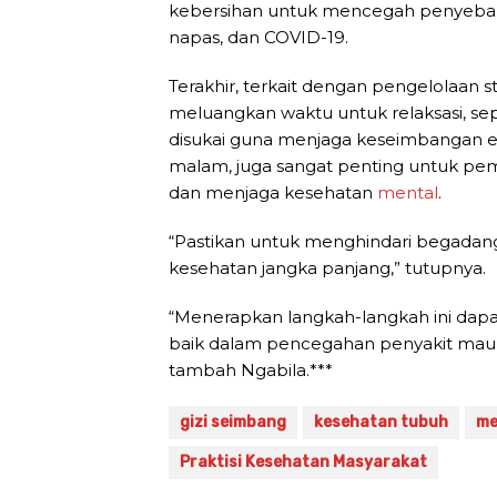
kebersihan untuk mencegah penyebaran 
napas, dan COVID-19.
Terakhir, terkait dengan pengelolaan 
meluangkan waktu untuk relaksasi, sep
disukai guna menjaga keseimbangan emo
malam, juga sangat penting untuk pe
dan menjaga kesehatan
mental
.
“Pastikan untuk menghindari begadang
kesehatan jangka panjang,” tutupnya.
“Menerapkan langkah-langkah ini dap
baik dalam pencegahan penyakit maup
tambah Ngabila.***
gizi seimbang
kesehatan tubuh
me
Praktisi Kesehatan Masyarakat