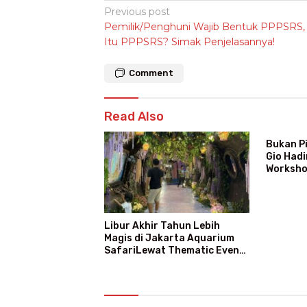
Post
Previous post
Pemilik/Penghuni Wajib Bentuk PPPSRS,
navigation
Itu PPPSRS? Simak Penjelasannya!
Comment
Read Also
Bukan Pi
Gio Hadi
Worksho
Atraksi 
Libur Akhir Tahun Lebih
Magis di Jakarta Aquarium
SafariLewat Thematic Event
“Blissful Fairyland”