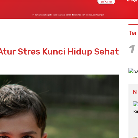
Ter
1
Atur Stres Kunci Hidup Sehat
N