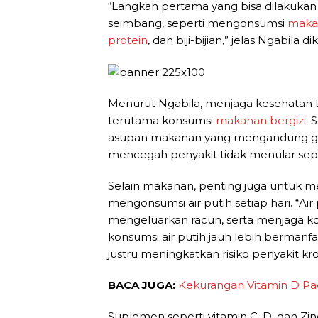
“Langkah pertama yang bisa dilakuka
seimbang, seperti mengonsumsi
makan
protein
, dan biji-bijian,” jelas Ngabil
Menurut Ngabila, menjaga kesehatan 
terutama konsumsi
makanan bergizi
. 
asupan makanan yang mengandung gul
mencegah penyakit tidak menular seper
Selain makanan, penting juga untuk 
mengonsumsi air putih setiap hari. “Ai
mengeluarkan racun, serta menjaga k
konsumsi air putih jauh lebih bermanf
justru meningkatkan risiko penyakit kro
BACA JUGA:
Kekurangan Vitamin D Pa
Suplemen seperti vitamin C, D, dan Z