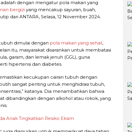
n adalah dengan mengatur pola makan yang
an bergizi
yang mencakup sayuran, buah,
a dikutip dari ANTARA, Selasa, 12 November 2024.
tubuh dimulai dengan
pola makan yang sehat
,
Selain itu, masyarakat disarankan untuk membatasi
a, garam, dan lemak jenuh (GGL), guna
ti hipertensi dan diabetes.
memastikan kecukupan cairan tubuh dengan
r putih sangat penting untuk menghidrasi tubuh,
onsentrasi,” katanya. Dia menambahkan bahwa
aat dibandingkan dengan alkohol atau rokok, yang
nis.
da Anak Tingkatkan Resiko Eksim
inc juga dianjurkan untuk memperkuat daya tahan