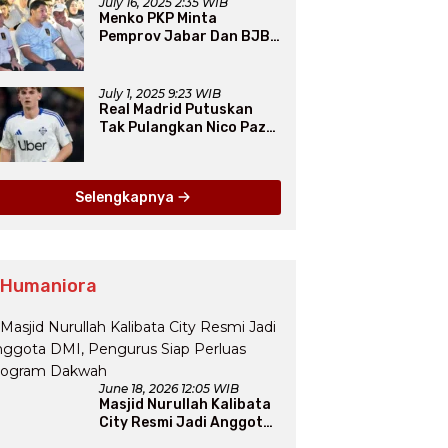
July 16, 2025 2:35 WIB
Menko PKP Minta
Pemprov Jabar Dan BJB
Jadi Petarung Sukseskan
100 Ribu Rumah FLPP
July 1, 2025 9:23 WIB
Real Madrid Putuskan
Tak Pulangkan Nico Paz
dari Como pada Musim
Panas 2025
Selengkapnya
 Humaniora
June 18, 2026 12:05 WIB
Masjid Nurullah Kalibata
City Resmi Jadi Anggota
DMI, Pengurus Siap