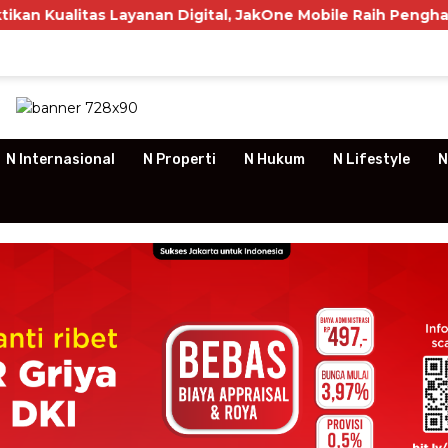
yanan Digital, JakOne Mobile Raih Penghargaan Nasional
N Internasional
N Properti
N Hukum
N Lifestyle
N