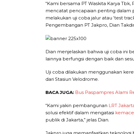
“Kami bersama PT Waskita Karya Tbk, P
mencatat pencapaian penting dala
melakukan uji coba jalur atau ‘test tra
Pengembangan PT Jakpro, Dian Takdir
Dian menjelaskan bahwa uji coba ini b
lainnya berfungsi dengan baik dan ses
Uji coba dilakukan menggunakan keret
dari Stasiun Velodrome.
BACA JUGA:
Bus Paspampres Alami Rem
“Kami yakin pembangunan
LRT Jakart
solusi efektif dalam mengatasi
kemace
publik di Jakarta,” jelas Dian.
Jakpro juga memanfaatkan teknologi b