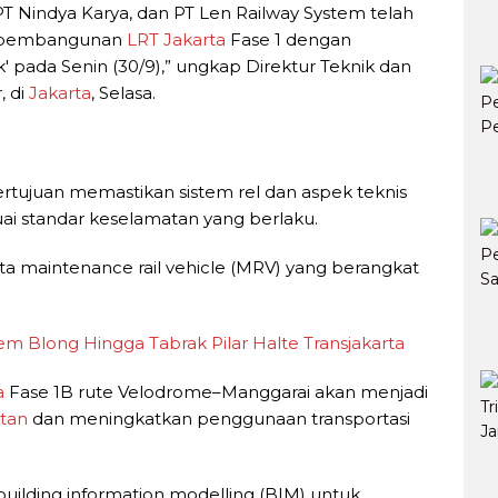
T Nindya Karya, dan PT Len Railway System telah
m pembangunan
LRT Jakarta
Fase 1 dengan
ck' pada Senin (30/9),” ungkap Direktur Teknik dan
, di
Jakarta
, Selasa.
ertujuan memastikan sistem rel dan aspek teknis
uai standar keselamatan yang berlaku.
a maintenance rail vehicle (MRV) yang berangkat
 Blong Hingga Tabrak Pilar Halte Transjakarta
a
Fase 1B rute Velodrome–Manggarai akan menjadi
tan
dan meningkatkan penggunaan transportasi
uilding information modelling (BIM) untuk