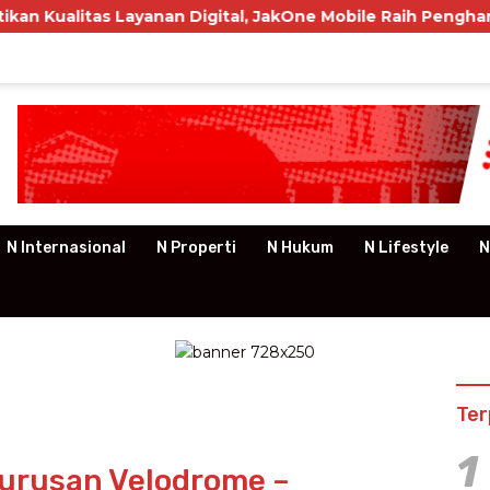
ayanan Digital, JakOne Mobile Raih Penghargaan Nasional
N Internasional
N Properti
N Hukum
N Lifestyle
N
Ter
1
Jurusan Velodrome –