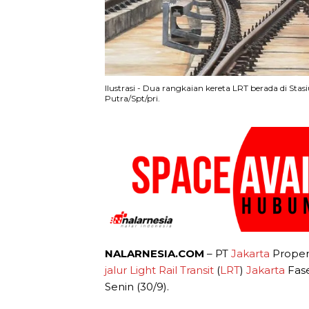
Ilustrasi - Dua rangkaian kereta LRT berada di S
Putra/Spt/pri.
NALARNESIA.COM
– PT
Jakarta
Proper
jalur Light Rail Transit
(
LRT
)
Jakarta
Fase
Senin (30/9).