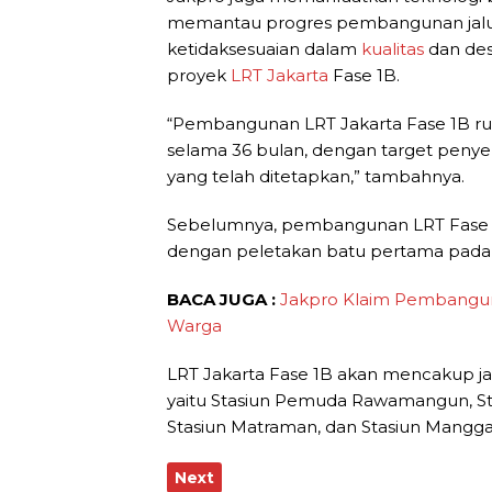
memantau progres pembangunan jalur 
ketidaksesuaian dalam
kualitas
dan des
proyek
LRT Jakarta
Fase 1B.
“Pembangunan LRT Jakarta Fase 1B r
selama 36 bulan, dengan target penyel
yang telah ditetapkan,” tambahnya.
Sebelumnya, pembangunan LRT Fase 1
dengan peletakan batu pertama pada 
BACA JUGA :
Jakpro Klaim Pembangun
Warga
LRT Jakarta Fase 1B akan mencakup jal
yaitu Stasiun Pemuda Rawamangun, St
Stasiun Matraman, dan Stasiun Manggar
Next