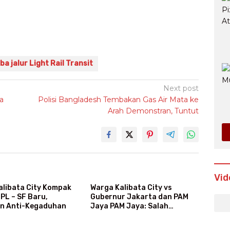
oba jalur Light Rail Transit
Next post
a
Polisi Bangladesh Tembakan Gas Air Mata ke
Arah Demonstran, Tuntut
Vid
alibata City Kompak
Warga Kalibata City vs
PL – SF Baru,
Gubernur Jakarta dan PAM
n Anti-Kegaduhan
Jaya PAM Jaya: Salah
Kategori Pelanggan, Air Jadi
Mahal Bertahun-tahun