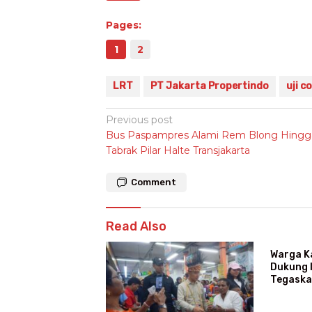
Pages:
1
2
LRT
PT Jakarta Propertindo
uji c
Post
Previous post
Bus Paspampres Alami Rem Blong Hingg
navigation
Tabrak Pilar Halte Transjakarta
Comment
Read Also
Warga K
Dukung I
Tegaska