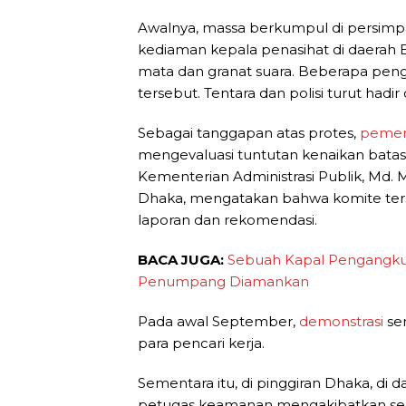
Awalnya, massa berkumpul di persim
kediaman kepala penasihat di daerah B
mata dan granat suara. Beberapa pengu
tersebut. Tentara dan polisi turut hadir d
Sebagai tanggapan atas protes,
pemer
mengevaluasi tuntutan kenaikan batas
Kementerian Administrasi Publik, Md. 
Dhaka, mengatakan bahwa komite ters
laporan dan rekomendasi.
BACA JUGA:
Sebuah Kapal Pengangku
Penumpang Diamankan
Pada awal September,
demonstrasi
ser
para pencari kerja.
Sementara itu, di pinggiran Dhaka, di
petugas keamanan mengakibatkan se