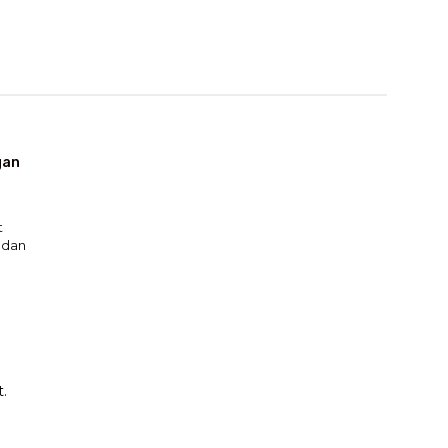
gan
t
 dan
.