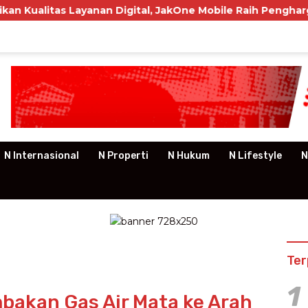
ayanan Digital, JakOne Mobile Raih Penghargaan Nasional
N Internasional
N Properti
N Hukum
N Lifestyle
N
Ter
1
mbakan Gas Air Mata ke Arah