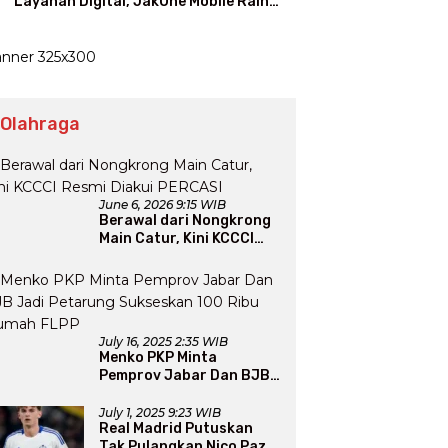
Layanan Digital, JakOne Mobile Raih
Penghargaan Nasional
 Olahraga
June 6, 2026 9:15 WIB
Berawal dari Nongkrong
Main Catur, Kini KCCCI
Resmi Diakui PERCASI
July 16, 2025 2:35 WIB
Menko PKP Minta
Pemprov Jabar Dan BJB
Jadi Petarung Sukseskan
100 Ribu Rumah FLPP
July 1, 2025 9:23 WIB
Real Madrid Putuskan
Tak Pulangkan Nico Paz