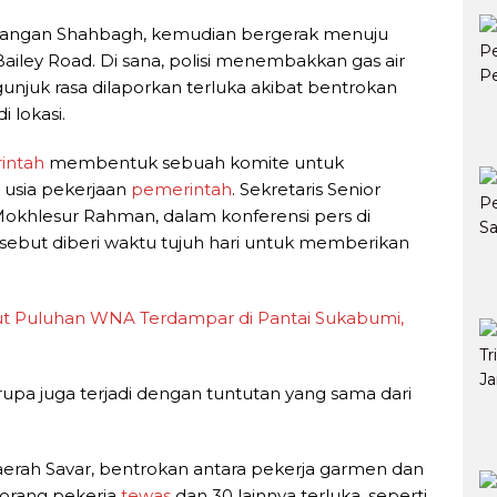
pangan Shahbagh, kemudian bergerak menuju
ailey Road. Di sana, polisi menembakkan gas air
njuk rasa dilaporkan terluka akibat bentrokan
i lokasi.
intah
membentuk sebuah komite untuk
 usia pekerjaan
pemerintah
. Sekretaris Senior
Mokhlesur Rahman, dalam konferensi pers di
ebut diberi waktu tujuh hari untuk memberikan
t Puluhan WNA Terdampar di Pantai Sukabumi,
upa juga terjadi dengan tuntutan yang sama dari
 daerah Savar, bentrokan antara pekerja garmen dan
orang pekerja
tewas
dan 30 lainnya terluka, seperti