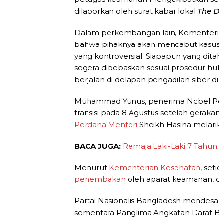
dilaporkan oleh surat kabar lokal
The D
Dalam perkembangan lain, Kementer
bahwa pihaknya akan mencabut kasus-
yang kontroversial. Siapapun yang di
segera dibebaskan sesuai prosedur huk
berjalan di delapan pengadilan siber di
Muhammad Yunus, penerima Nobel Per
transisi pada 8 Agustus setelah gerak
Perdana Menteri
Sheikh Hasina melarik
BACA JUGA:
Remaja Laki-Laki 7 Tahun
Menurut
Kementerian Kesehatan
, se
penembakan
oleh aparat keamanan, da
Partai Nasionalis Bangladesh mendes
sementara Panglima Angkatan Darat B