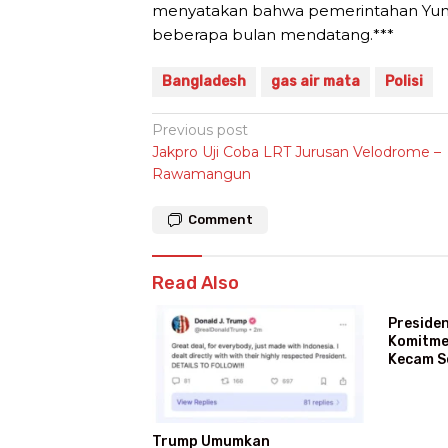
menyatakan bahwa pemerintahan Yun
beberapa bulan mendatang.***
Bangladesh
gas air mata
Polisi
Post
Previous post
Jakpro Uji Coba LRT Jurusan Velodrome –
navigation
Rawamangun
Comment
Read Also
Preside
Komitme
Kecam S
AS
Trump Umumkan