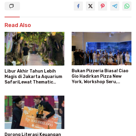
Read Also
Bukan Pizzeria Biasa! Ciao
Libur Akhir Tahun Lebih
Gio Hadirkan Pizza New
Magis di Jakarta Aquarium
York, Workshop Seru,
SafariLewat Thematic
hingga Atraksi Giant Pizza
Event “Blissful Fairyland”
Dorong Literasi Keuangan