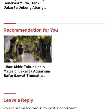
Generasi Muda, Bank
Jakarta Dukung Abang
None
Recommendation for You
Libur Akhir Tahun Lebih
Magis di Jakarta Aquarium
SafariLewat Thematic
Event “Blissful Fairyland”
Leave a Reply
You must be
logged in
to post a comment.