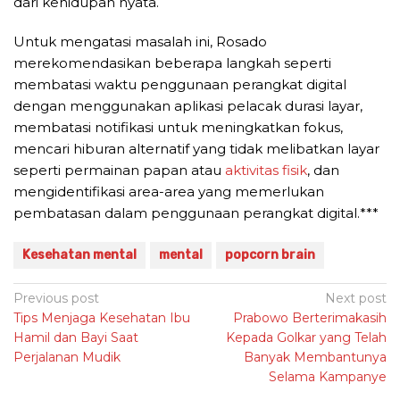
dari kehidupan nyata.
Untuk mengatasi masalah ini, Rosado
merekomendasikan beberapa langkah seperti
membatasi waktu penggunaan perangkat digital
dengan menggunakan aplikasi pelacak durasi layar,
membatasi notifikasi untuk meningkatkan fokus,
mencari hiburan alternatif yang tidak melibatkan layar
seperti permainan papan atau
aktivitas fisik
, dan
mengidentifikasi area-area yang memerlukan
pembatasan dalam penggunaan perangkat digital.***
Kesehatan mental
mental
popcorn brain
Post
Previous post
Next post
Tips Menjaga Kesehatan Ibu
Prabowo Berterimakasih
navigation
Hamil dan Bayi Saat
Kepada Golkar yang Telah
Perjalanan Mudik
Banyak Membantunya
Selama Kampanye