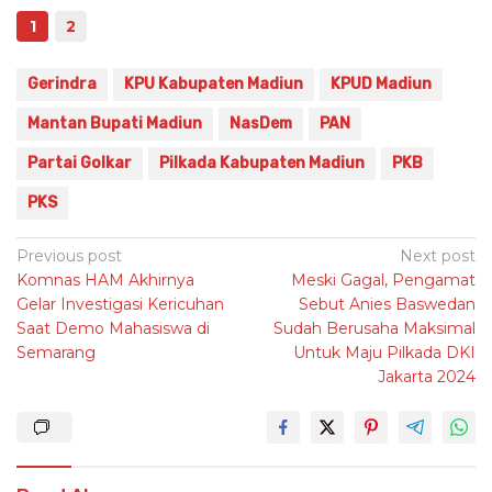
1
2
Gerindra
KPU Kabupaten Madiun
KPUD Madiun
Mantan Bupati Madiun
NasDem
PAN
Partai Golkar
Pilkada Kabupaten Madiun
PKB
PKS
Post
Previous post
Next post
Komnas HAM Akhirnya
Meski Gagal, Pengamat
navigation
Gelar Investigasi Kericuhan
Sebut Anies Baswedan
Saat Demo Mahasiswa di
Sudah Berusaha Maksimal
Semarang
Untuk Maju Pilkada DKI
Jakarta 2024