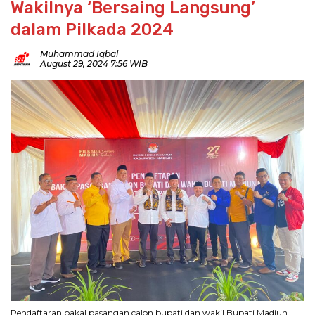
Wakilnya ‘Bersaing Langsung’
dalam Pilkada 2024
Muhammad Iqbal
August 29, 2024 7:56 WIB
Pendaftaran bakal pasangan calon bupati dan wakil Bupati Madiun