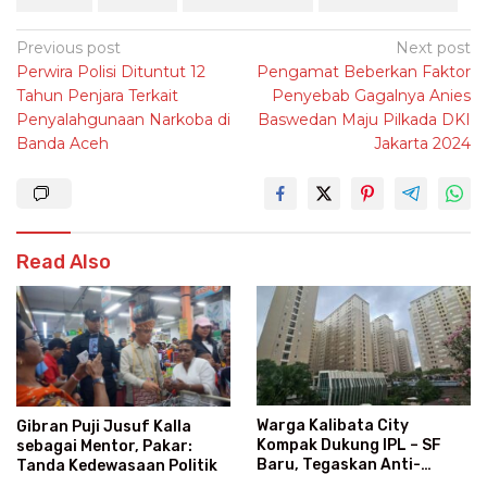
Post
Previous post
Next post
Perwira Polisi Dituntut 12
Pengamat Beberkan Faktor
navigation
Tahun Penjara Terkait
Penyebab Gagalnya Anies
Penyalahgunaan Narkoba di
Baswedan Maju Pilkada DKI
Banda Aceh
Jakarta 2024
Read Also
Warga Kalibata City
Gibran Puji Jusuf Kalla
Kompak Dukung IPL – SF
sebagai Mentor, Pakar:
Baru, Tegaskan Anti-
Tanda Kedewasaan Politik
Kegaduhan