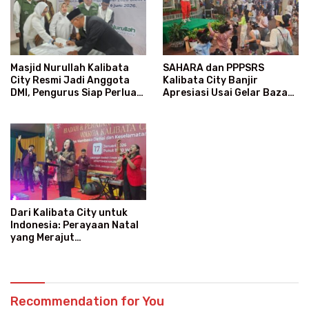
SAHARA dan PPPSRS
Masjid Nurullah Kalibata
Kalibata City Banjir
City Resmi Jadi Anggota
Apresiasi Usai Gelar Bazaar
DMI, Pengurus Siap Perluas
Sembako Murah
Program Dakwah
Dari Kalibata City untuk
Indonesia: Perayaan Natal
yang Merajut
Persaudaraan Lintas Iman
Recommendation for You