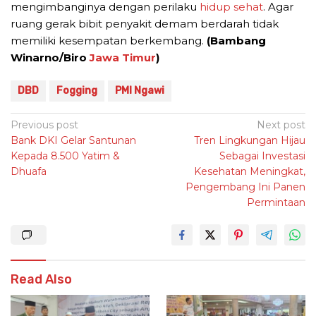
mengimbanginya dengan perilaku
hidup sehat
. Agar
ruang gerak bibit penyakit demam berdarah tidak
memiliki kesempatan berkembang.
(Bambang
Winarno/Biro
Jawa Timur
)
DBD
Fogging
PMI Ngawi
Post
Previous post
Next post
Bank DKI Gelar Santunan
Tren Lingkungan Hijau
navigation
Kepada 8.500 Yatim &
Sebagai Investasi
Dhuafa
Kesehatan Meningkat,
Pengembang Ini Panen
Permintaan
Read Also