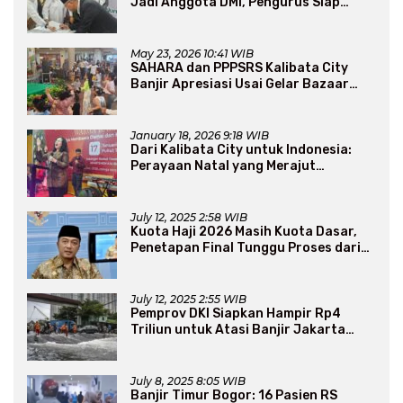
Jadi Anggota DMI, Pengurus Siap
Perluas Program Dakwah
May 23, 2026 10:41 WIB
SAHARA dan PPPSRS Kalibata City
Banjir Apresiasi Usai Gelar Bazaar
Sembako Murah
January 18, 2026 9:18 WIB
Dari Kalibata City untuk Indonesia:
Perayaan Natal yang Merajut
Persaudaraan Lintas Iman
July 12, 2025 2:58 WIB
Kuota Haji 2026 Masih Kuota Dasar,
Penetapan Final Tunggu Proses dari
Arab Saudi
July 12, 2025 2:55 WIB
Pemprov DKI Siapkan Hampir Rp4
Triliun untuk Atasi Banjir Jakarta
Secara Jangka Panjang
July 8, 2025 8:05 WIB
Banjir Timur Bogor: 16 Pasien RS