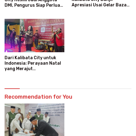
Apresiasi Usai Gelar Bazaar
DMI, Pengurus Siap Perluas
Sembako Murah
Program Dakwah
Dari Kalibata City untuk
Indonesia: Perayaan Natal
yang Merajut
Persaudaraan Lintas Iman
Recommendation for You