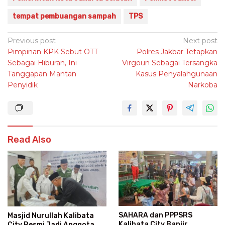
tempat pembuangan sampah
TPS
Post
Previous post
Next post
Pimpinan KPK Sebut OTT
Polres Jakbar Tetapkan
navigation
Sebagai Hiburan, Ini
Virgoun Sebagai Tersangka
Tanggapan Mantan
Kasus Penyalahgunaan
Penyidik
Narkoba
Read Also
SAHARA dan PPPSRS
Masjid Nurullah Kalibata
Kalibata City Banjir
City Resmi Jadi Anggota