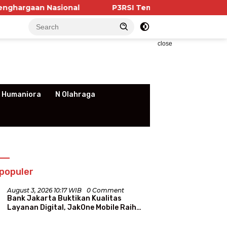
sional
P3RSI Temui Kementerian PKP, Pengurus Ap
close
 Humaniora
N Olahraga
populer
August 3, 2026 10:17 WIB
0 Comment
Bank Jakarta Buktikan Kualitas
Layanan Digital, JakOne Mobile Raih
Penghargaan Nasional