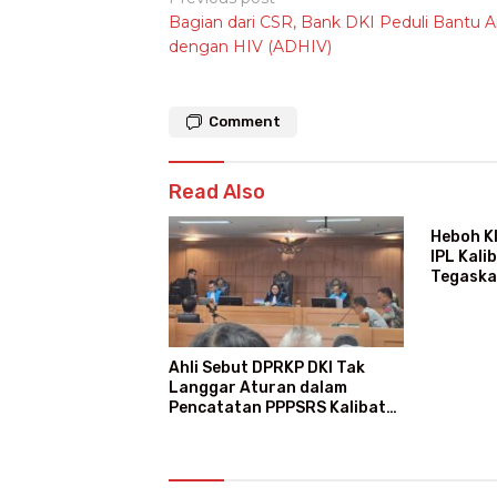
Bagian dari CSR, Bank DKI Peduli Bantu 
navigation
dengan HIV (ADHIV)
Comment
Read Also
Heboh K
IPL Kali
Tegaska
Ajang M
Ahli Sebut DPRKP DKI Tak
Langgar Aturan dalam
Pencatatan PPPSRS Kalibata
City