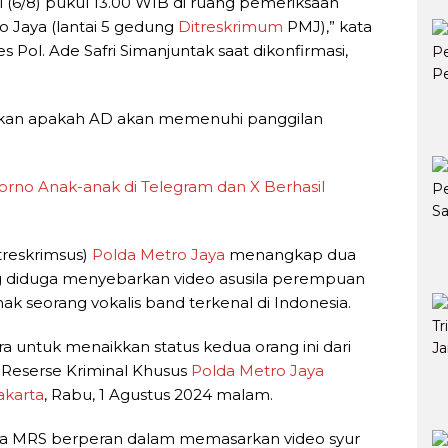
i (6/8) pukul 13.00 WIB di ruang pemeriksaan
 Jaya (lantai 5 gedung
Ditreskrimum
PMJ),” kata
Pol. Ade Safri Simanjuntak saat dikonfirmasi,
ikan apakah AD akan memenuhi panggilan
orno Anak-anak di Telegram dan X Berhasil
treskrimsus)
Polda Metro Jaya
menangkap dua
yang diduga menyebarkan video asusila perempuan
nak seorang vokalis band terkenal di Indonesia.
ra untuk menaikkan status kedua orang ini dari
r Reserse Kriminal Khusus
Polda Metro Jaya
akarta
, Rabu, 1 Agustus 2024 malam.
ka MRS berperan dalam memasarkan video syur