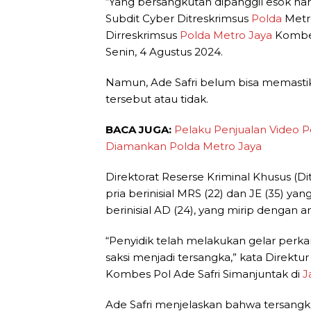
“Yang bersangkutan dipanggil esok har
Subdit Cyber Ditreskrimsus
Polda
Metro
Dirreskrimsus
Polda Metro Jaya
Kombes 
Senin, 4 Agustus 2024.
Namun, Ade Safri belum bisa memast
tersebut atau tidak.
BACA JUGA:
Pelaku Penjualan Video P
Diamankan Polda Metro Jaya
Direktorat Reserse Kriminal Khusus (Di
pria berinisial MRS (22) dan JE (35) 
berinisial AD (24), yang mirip dengan a
“Penyidik telah melakukan gelar perka
saksi menjadi tersangka,” kata Direktu
Kombes Pol Ade Safri Simanjuntak di
J
Ade Safri menjelaskan bahwa tersang