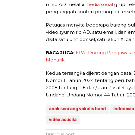
mirip AD melalui
media sosial
grup Tel
pengunggah konten pornografi tersebut
Petugas menyita beberapa barang bukti
video syur mirip AD, satu email, dan e
disita satu unit ponsel, satu akun X, da
BACA JUGA:
KPAI Dorong Pengawasan
Menarik
Kedua tersangka dijerat dengan pasal 2
Nomor 1 Tahun 2024 tentang peruba
2008 tentang ITE dan/atau Pasal 4 ayat (
Undang-Undang Nomor 44 Tahun 2008 
anak seorang vokalis band
Indonesia
video asusila
Post
Previous post