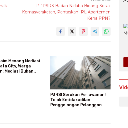
Anak
PPPSRS Badan Nirlaba Bidang Sosial
Kemasyarakatan, Pantaskan IPL Apartemen
Kena PPN?
laim Menang Mediasi
bata City, Warga
n: Mediasi Bukan
enang-Kalah
Vid
P3RSI Serukan Perlawanan!
Tolak Ketidakadilan
Penggolongan Pelanggan
Rusun Air Bersih PAM Jaya