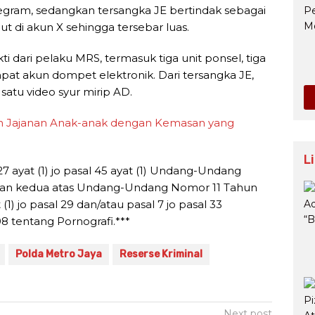
egram, sedangkan tersangka JE bertindak sebagai
 di akun X sehingga tersebar luas.
 dari pelaku MRS, termasuk tiga unit ponsel, tiga
mpat akun dompet elektronik. Dari tersangka JE,
n satu video syur mirip AD.
 Jajanan Anak-anak dengan Kemasan yang
L
7 ayat (1) jo pasal 45 ayat (1) Undang-Undang
han kedua atas Undang-Undang Nomor 11 Tahun
1) jo pasal 29 dan/atau pasal 7 jo pasal 33
tentang Pornografi.***
Polda Metro Jaya
Reserse Kriminal
Next post