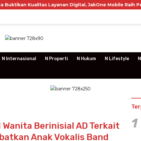
litas Layanan Digital, JakOne Mobile Raih Penghargaan Na
N Internasional
N Properti
N Hukum
N Lifestyle
N
Ter
1
 Wanita Berinisial AD Terkait
ibatkan Anak Vokalis Band