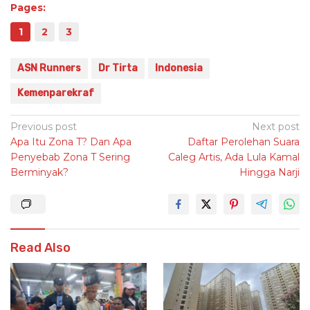
Pages:
1
2
3
ASN Runners
Dr Tirta
Indonesia
Kemenparekraf
Post
Previous post
Next post
Apa Itu Zona T? Dan Apa
Daftar Perolehan Suara
navigation
Penyebab Zona T Sering
Caleg Artis, Ada Lula Kamal
Berminyak?
Hingga Narji
Read Also