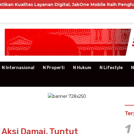
Layanan Digital, JakOne Mobile Raih Penghargaan Nasional
N Internasional
N Properti
N Hukum
N Lifestyle
N
Ter
1
 Aksi Damai, Tuntut