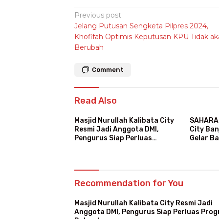
Post
Previous post
Jelang Putusan Sengketa Pilpres 2024,
navigation
Khofifah Optimis Keputusan KPU Tidak ak
Berubah
Comment
Read Also
Masjid Nurullah Kalibata City
SAHARA 
Resmi Jadi Anggota DMI,
City Ban
Pengurus Siap Perluas
Gelar B
Program Dakwah
Recommendation for You
Masjid Nurullah Kalibata City Resmi Jadi
Anggota DMI, Pengurus Siap Perluas Pro