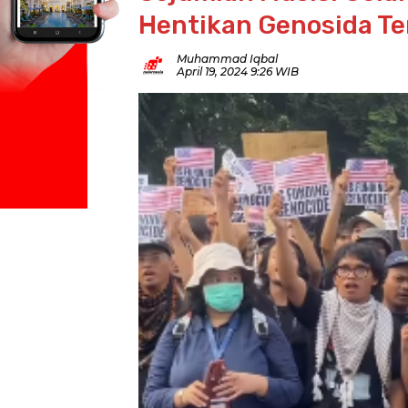
Hentikan Genosida Te
Muhammad Iqbal
April 19, 2024 9:26 WIB