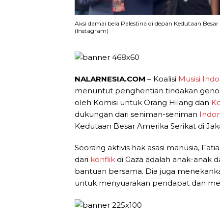
Aksi damai bela Palestina di depan Kedutaan Besar
(Instagram)
NALARNESIA.COM
– Koalisi
Musisi
Indo
menuntut penghentian tindakan genosida
oleh Komisi untuk Orang Hilang dan
K
dukungan dari seniman-seniman
Indon
Kedutaan Besar Amerika Serikat di Jak
Seorang aktivis hak asasi manusia, Fa
dari
konflik
di Gaza adalah anak-anak
bantuan bersama. Dia juga menekankan
untuk menyuarakan pendapat dan me