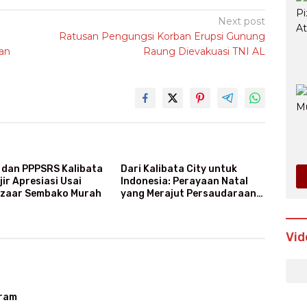
Next post
Ratusan Pengungsi Korban Erupsi Gunung
an
Raung Dievakuasi TNI AL
dan PPPSRS Kalibata
Dari Kalibata City untuk
jir Apresiasi Usai
Indonesia: Perayaan Natal
azaar Sembako Murah
yang Merajut Persaudaraan
Lintas Iman
Vid
gram