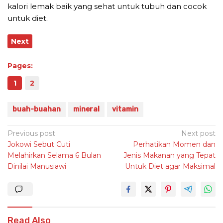
kalori lemak baik yang sehat untuk tubuh dan cocok
untuk diet.
Next
Pages:
1
2
buah-buahan
mineral
vitamin
Post
Previous post
Next post
Jokowi Sebut Cuti
Perhatikan Momen dan
navigation
Melahirkan Selama 6 Bulan
Jenis Makanan yang Tepat
Dinilai Manusiawi
Untuk Diet agar Maksimal
Read Also