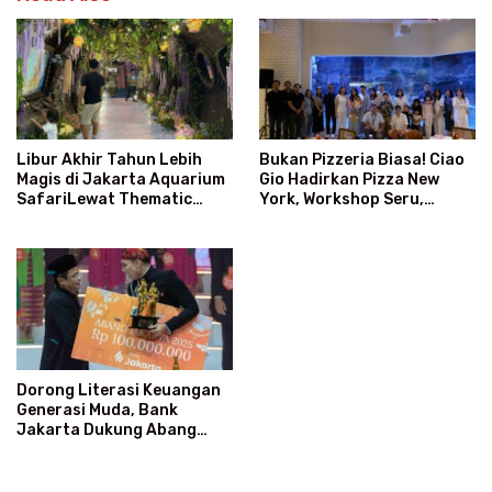
Bukan Pizzeria Biasa! Ciao
Libur Akhir Tahun Lebih
Gio Hadirkan Pizza New
Magis di Jakarta Aquarium
York, Workshop Seru,
SafariLewat Thematic
hingga Atraksi Giant Pizza
Event “Blissful Fairyland”
Dorong Literasi Keuangan
Generasi Muda, Bank
Jakarta Dukung Abang
None