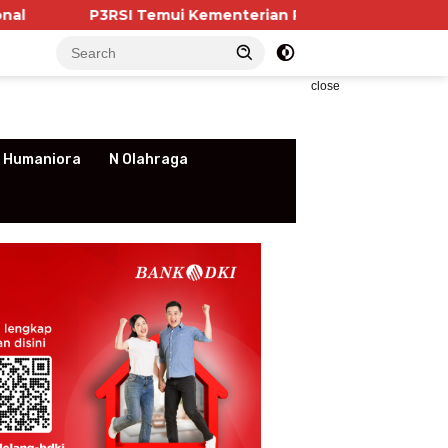
 Temui Kementerian PKP, Pengurus Apartemen Soroti Kew
close
 Humaniora
N Olahraga