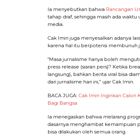
Ia menyebutkan bahwa
Rancangan U
tahap draf, sehingga masih ada waktu 
media.
Cak Imin juga menyesalkan adanya lara
karena hal itu berpotensi membunuh j
“Masa jurnalisme hanya boleh mengutip
press release (siaran pers)? Ketika brea
langsung), bahkan berita viral bisa diam
dari jurnalisme hari ini,” ujar Cak Imin.
BACA JUGA:
Cak Imin Inginkan Calon
Bagi Bangsa
Ia menegaskan bahwa melarang progra
dasarnya menghambat kemampuan paling
bisa dilakukan oleh semua orang.