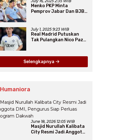
July 16, 2025 2:35 WIB
Menko PKP Minta
Pemprov Jabar Dan BJB
Jadi Petarung Sukseskan
100 Ribu Rumah FLPP
July 1, 2025 9:23 WIB
Real Madrid Putuskan
Tak Pulangkan Nico Paz
dari Como pada Musim
Panas 2025
Selengkapnya
 Humaniora
June 18, 2026 12:05 WIB
Masjid Nurullah Kalibata
City Resmi Jadi Anggota
DMI, Pengurus Siap