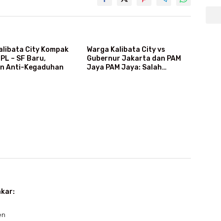
alibata City Kompak
Warga Kalibata City vs
PL – SF Baru,
Gubernur Jakarta dan PAM
n Anti-Kegaduhan
Jaya PAM Jaya: Salah
Kategori Pelanggan, Air Jadi
Mahal Bertahun-tahun
akar:
en