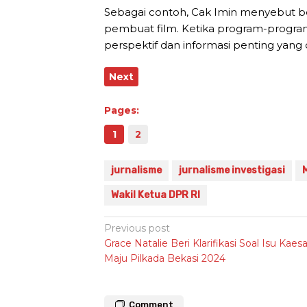
Sebagai contoh, Cak Imin menyebut b
pembuat film. Ketika program-progra
perspektif dan informasi penting yang 
Next
Pages:
1
2
jurnalisme
jurnalisme investigasi
Wakil Ketua DPR RI
Post
Previous post
Grace Natalie Beri Klarifikasi Soal Isu Kaes
navigation
Maju Pilkada Bekasi 2024
Comment