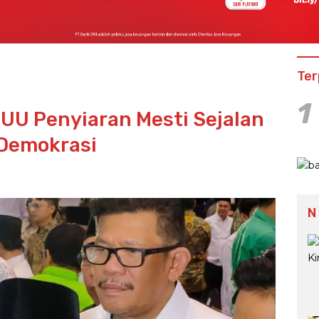
Ter
1
 UU Penyiaran Mesti Sejalan
Demokrasi
N