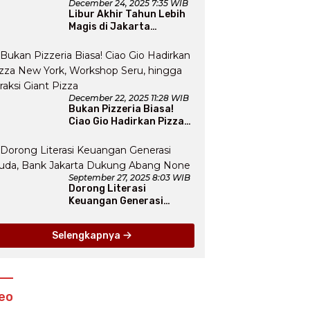
December 24, 2025 7:35 WIB
Libur Akhir Tahun Lebih
Magis di Jakarta
Aquarium SafariLewat
Thematic Event “Blissful
Fairyland”
December 22, 2025 11:28 WIB
Bukan Pizzeria Biasa!
Ciao Gio Hadirkan Pizza
New York, Workshop
Seru, hingga Atraksi
Giant Pizza
September 27, 2025 8:03 WIB
Dorong Literasi
Keuangan Generasi
Muda, Bank Jakarta
Dukung Abang None
Selengkapnya
eo