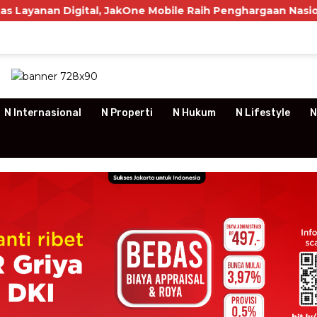
al, JakOne Mobile Raih Penghargaan Nasional
P3RSI
N Internasional
N Properti
N Hukum
N Lifestyle
N