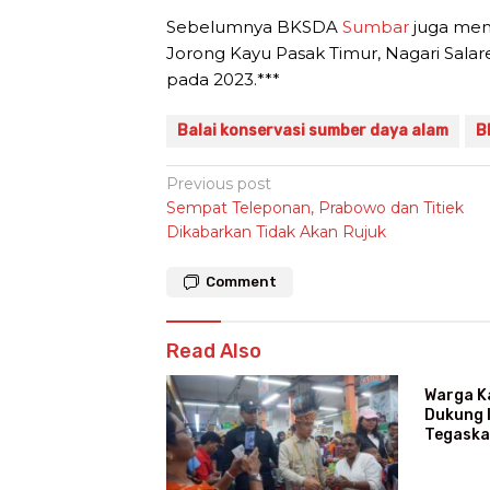
Sebelumnya BKSDA
Sumbar
juga mem
Jorong Kayu Pasak Timur, Nagari Salar
pada 2023.***
Balai konservasi sumber daya alam
B
Post
Previous post
Sempat Teleponan, Prabowo dan Titiek
navigation
Dikabarkan Tidak Akan Rujuk
Comment
Read Also
Warga K
Dukung I
Tegaska