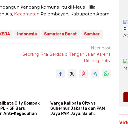
bangun kandang komunal itu di Maua Hilia,
eh Aia,
Kecamatan
Palembayan, Kabupaten Agam
KSDA
Indonesia
Sumatera Barat
Sumbar
Next post
Seorang Pria Berdoa di Tengah Jalan Karena
Ditilang Polisi
alibata City Kompak
Warga Kalibata City vs
PL – SF Baru,
Gubernur Jakarta dan PAM
n Anti-Kegaduhan
Jaya PAM Jaya: Salah
Kategori Pelanggan, Air Jadi
Vid
Mahal Bertahun-tahun