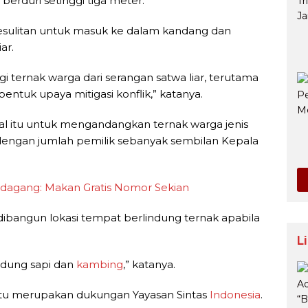
berduri setinggi tiga meter.
 kesulitan untuk masuk ke dalam kandang dan
ar.
 ternak warga dari serangan satwa liar, terutama
entuk upaya mitigasi konflik,” katanya.
l itu untuk mengandangkan ternak warga jenis
 dengan jumlah pemilik sebanyak sembilan Kepala
edagang: Makan Gratis Nomor Sekian
 dibangun lokasi tempat berlindung ternak apabila
L
ndung sapi dan
kambing
,” katanya.
tu merupakan dukungan Yayasan Sintas
Indonesia
.