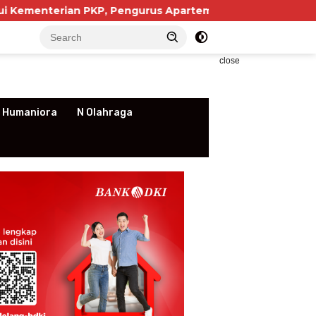
KP, Pengurus Apartemen Soroti Kewajiban NIB yang Dinil
close
 Humaniora
N Olahraga