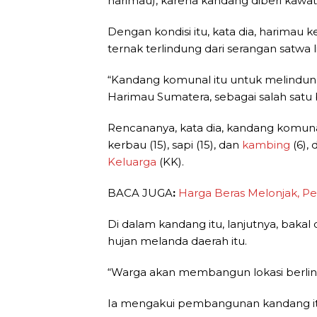
harimau), karena kandang diberi kawat 
Dengan kondisi itu, kata dia, harimau
ternak terlindung dari serangan satwa li
“Kandang komunal itu untuk melindungi
Harimau Sumatera, sebagai salah satu b
Rencananya, kata dia, kandang komuna
kerbau (15), sapi (15), dan
kambing
(6),
Keluarga
(KK).
BACA JUGA
:
Harga Beras Melonjak, P
Di dalam kandang itu, lanjutnya, bakal
hujan melanda daerah itu.
“Warga akan membangun lokasi berli
Ia mengakui pembangunan kandang i