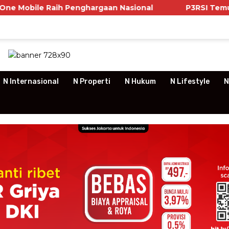
h Penghargaan Nasional
P3RSI Temui Kementerian P
N Internasional
N Properti
N Hukum
N Lifestyle
N