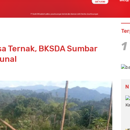
Ter
1
a Ternak, BKSDA Sumbar
unal
N