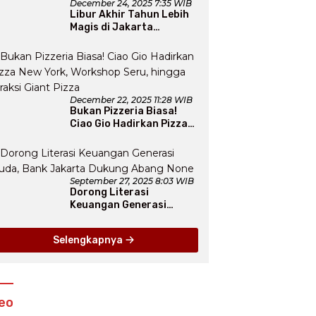
December 24, 2025 7:35 WIB
Libur Akhir Tahun Lebih
Magis di Jakarta
Aquarium SafariLewat
Thematic Event “Blissful
Fairyland”
December 22, 2025 11:28 WIB
Bukan Pizzeria Biasa!
Ciao Gio Hadirkan Pizza
New York, Workshop
Seru, hingga Atraksi
Giant Pizza
September 27, 2025 8:03 WIB
Dorong Literasi
Keuangan Generasi
Muda, Bank Jakarta
Dukung Abang None
Selengkapnya
eo