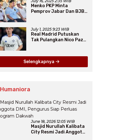
July 16, 2025 2:35 WIB
Menko PKP Minta
Pemprov Jabar Dan BJB
Jadi Petarung Sukseskan
100 Ribu Rumah FLPP
July 1, 2025 9:23 WIB
Real Madrid Putuskan
Tak Pulangkan Nico Paz
dari Como pada Musim
Panas 2025
Selengkapnya
 Humaniora
June 18, 2026 12:05 WIB
Masjid Nurullah Kalibata
City Resmi Jadi Anggota
DMI, Pengurus Siap