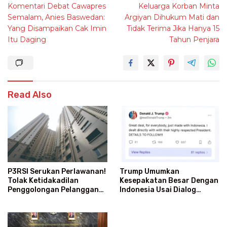
Komentari Debat Cawapres
Keluarga Korban Minta
navigation
Semalam, Anies Baswedan:
Argiyan Dihukum Mati dan
Yang Disampaikan Cak Imin
Tidak Terima Jika Hanya 15
Itu Daging
Tahun Penjara
Read Also
Trump Umumkan
P3RSI Serukan Perlawanan!
Kesepakatan Besar Dengan
Tolak Ketidakadilan
Indonesia Usai Dialog
Penggolongan Pelanggan
Langsung Dengan Prabowo
Rusun Air Bersih PAM Jaya