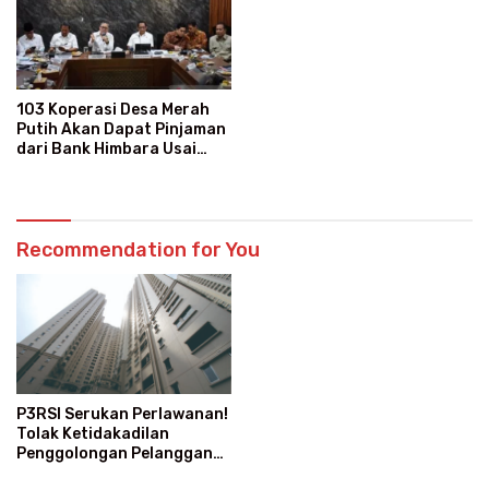
103 Koperasi Desa Merah
Putih Akan Dapat Pinjaman
dari Bank Himbara Usai
Tunjukkan Keuntungan
Recommendation for You
P3RSI Serukan Perlawanan!
Tolak Ketidakadilan
Penggolongan Pelanggan
Rusun Air Bersih PAM Jaya