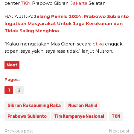
center
TKN
Prabowo Gibran,
Jakarta
Selatan.
BACA JUGA:
Jelang Pemilu 2024, Prabowo Subianto
Ingatkan Masyarakat Untuk Jaga Kerukunan dan
Tidak Saling Menghina
“Kalau mengatakan Mas Gibran secara
etika
enggak
sopan, saya yakin, saya rasa tidak,” lanjut Nusron.
Next
Pages:
1
2
Gibran Rakabuming Raka
Nusron Wahid
Prabowo Subianto
Tim Kampanye Nasional
TKN
Post
Previous post
Next post