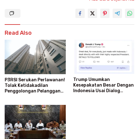
Read Also
Trump Umumkan
P3RSI Serukan Perlawanan!
Kesepakatan Besar Dengan
Tolak Ketidakadilan
Indonesia Usai Dialog
Penggolongan Pelanggan
Langsung Dengan Prabowo
Rusun Air Bersih PAM Jaya