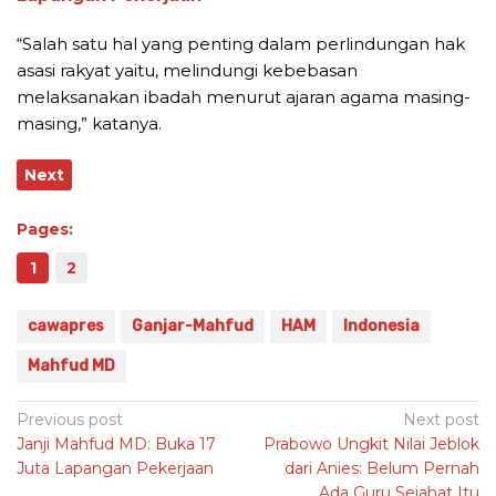
“Salah satu hal yang penting dalam perlindungan hak
asasi rakyat yaitu, melindungi kebebasan
melaksanakan ibadah menurut ajaran agama masing-
masing,” katanya.
Next
Pages:
1
2
cawapres
Ganjar-Mahfud
HAM
Indonesia
Mahfud MD
Post
Previous post
Next post
Janji Mahfud MD: Buka 17
Prabowo Ungkit Nilai Jeblok
navigation
Juta Lapangan Pekerjaan
dari Anies: Belum Pernah
Ada Guru Sejahat Itu