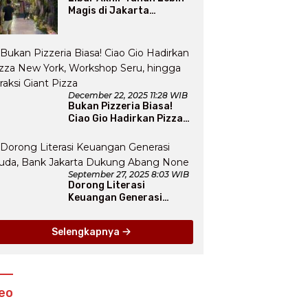
Magis di Jakarta
Aquarium SafariLewat
Thematic Event “Blissful
Fairyland”
December 22, 2025 11:28 WIB
Bukan Pizzeria Biasa!
Ciao Gio Hadirkan Pizza
New York, Workshop
Seru, hingga Atraksi
Giant Pizza
September 27, 2025 8:03 WIB
Dorong Literasi
Keuangan Generasi
Muda, Bank Jakarta
Dukung Abang None
Selengkapnya
eo