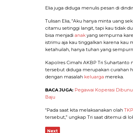
Elia juga diduga menulis pesan di dind
Tulisan Elia, “Aku hanya minta uang seko
citamu setinggi langit, tapi kau tidak
bisa menjadi
anak
yang sempurna kare
istrimu aja kau tinggalkan karena kau
ketahuilah, hanya tuhan yang sempurn
Kapolres Cimahi AKBP Tri Suhartanto m
tersebut diduga merupakan curahan ha
dengan masalah
keluarga
mereka.
BACA JUGA:
Pegawai Koperasi Dibunu
Baju
“Pada saat kita melaksanakan olah
TK
tersebut,” ungkap Tri saat ditemui di lok
Next