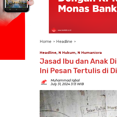
Home
Headline
Headline
,
N Hukum
,
N Humaniora
Jasad Ibu dan Anak D
Ini Pesan Tertulis di
Muhammad Iqbal
July 31, 2024 3:13 WIB