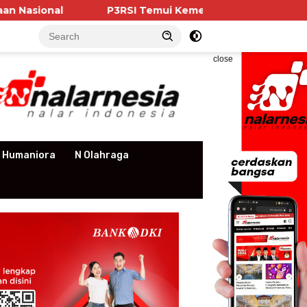
3RSI Temui Kementerian PKP, Pengurus Apartemen Soroti
close
 Humaniora
N Olahraga