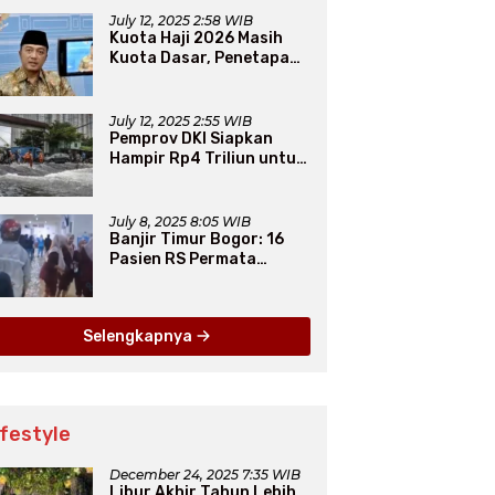
Iman
July 12, 2025 2:58 WIB
Kuota Haji 2026 Masih
Kuota Dasar, Penetapan
Final Tunggu Proses dari
Arab Saudi
July 12, 2025 2:55 WIB
Pemprov DKI Siapkan
Hampir Rp4 Triliun untuk
Atasi Banjir Jakarta
Secara Jangka Panjang
July 8, 2025 8:05 WIB
Banjir Timur Bogor: 16
Pasien RS Permata
Dievakuasi, 1.312 Warga
Mengungsi
Selengkapnya
ifestyle
December 24, 2025 7:35 WIB
Libur Akhir Tahun Lebih