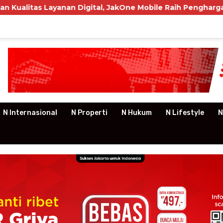
Digital, JakOne Mobile Raih Penghargaan Nasional
P
N Internasional
N Properti
N Hukum
N Lifestyle
N