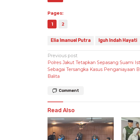
Pages:
1
2
Elia Imanuel Putra
Iguh Indah Hayati
Post
Previous post
Polres Jakut Tetapkan Sepasang Suami Ist
navigation
Sebagai Tersangka Kasus Penganiayaan B
Balita
Comment
Read Also