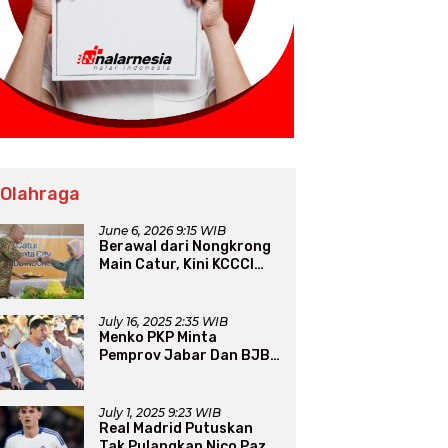
 Olahraga
June 6, 2026 9:15 WIB
Berawal dari Nongkrong
Main Catur, Kini KCCCI
Resmi Diakui PERCASI
July 16, 2025 2:35 WIB
Menko PKP Minta
Pemprov Jabar Dan BJB
Jadi Petarung Sukseskan
100 Ribu Rumah FLPP
July 1, 2025 9:23 WIB
Real Madrid Putuskan
Tak Pulangkan Nico Paz