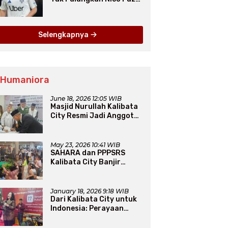
dari Como pada Musim
Panas 2025
Selengkapnya
 Humaniora
June 18, 2026 12:05 WIB
Masjid Nurullah Kalibata
City Resmi Jadi Anggota
DMI, Pengurus Siap
Perluas Program Dakwah
May 23, 2026 10:41 WIB
SAHARA dan PPPSRS
Kalibata City Banjir
Apresiasi Usai Gelar
Bazaar Sembako Murah
January 18, 2026 9:18 WIB
Dari Kalibata City untuk
Indonesia: Perayaan
Natal yang Merajut
Persaudaraan Lintas