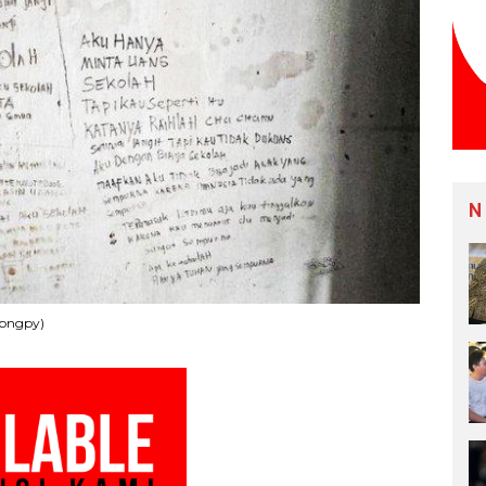
N
@bngpy)