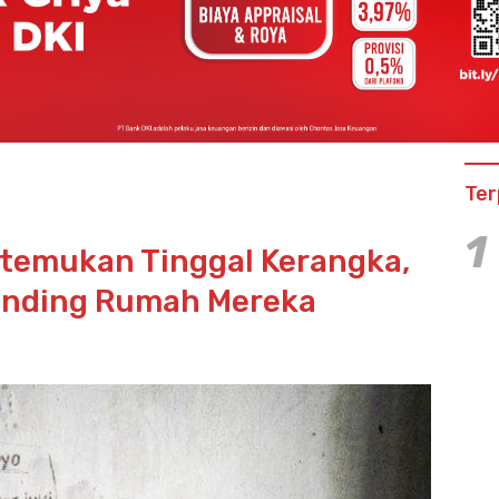
Ter
1
itemukan Tinggal Kerangka,
 Dinding Rumah Mereka