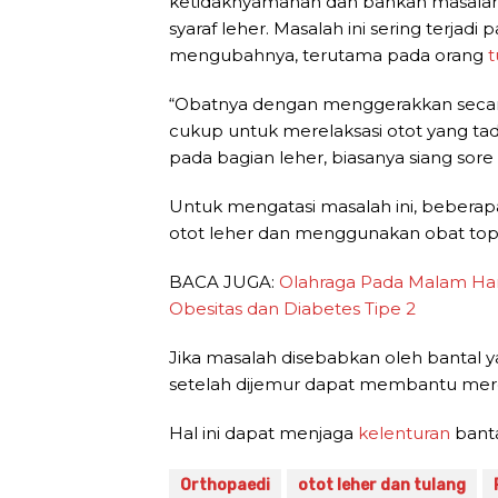
ketidaknyamanan dan bahkan masalah l
syaraf leher. Masalah ini sering terjad
mengubahnya, terutama pada orang
t
“Obatnya dengan menggerakkan secara
cukup untuk merelaksasi otot yang ta
pada bagian leher, biasanya siang sore
Untuk mengatasi masalah ini, beberapa
otot leher dan menggunakan obat topi
BACA JUGA:
Olahraga Pada Malam Har
Obesitas dan Diabetes Tipe 2
Jika masalah disebabkan oleh bantal y
setelah dijemur dapat membantu mer
Hal ini dapat menjaga
kelenturan
banta
Orthopaedi
otot leher dan tulang