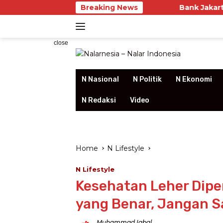
Skip
Breaking News
Bank Jakarta Buktikan Kual
to
content
close
N Nasional
N Politik
N Ekonomi
N Redaksi
Video
Home
N Lifestyle
N Lifestyle
Kesehatan Leher Dipen
yang Benar, Jangan S
Muhammad Iqbal