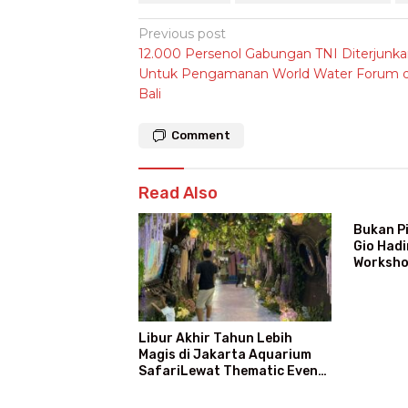
Post
Previous post
12.000 Persenol Gabungan TNI Diterjunk
navigation
Untuk Pengamanan World Water Forum d
Bali
Comment
Read Also
Bukan Pi
Gio Hadi
Worksho
Atraksi 
Libur Akhir Tahun Lebih
Magis di Jakarta Aquarium
SafariLewat Thematic Event
“Blissful Fairyland”