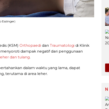
o Esslinger)
edis (KSM)
Orthopaedi
dan
Traumatologi
di Klinik
 menyoroti dampak negatif dari penggunaan
leher dan tulang
.
 dipertahankan dalam waktu yang lama, dapat
g, terutama di area leher.
N