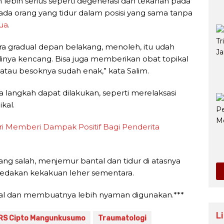
ebih serius seperti degenerasi dan tekanan pada
i pada orang yang tidur dalam posisi yang sama tanpa
ua
.
 gradual depan belakang, menoleh, itu udah
dinya kencang. Bisa juga memberikan obat topikal
 atau besoknya sudah enak,” kata Salim.
 langkah dapat dilakukan, seperti merelaksasi
kal.
i Memberi Dampak Positif Bagi Penderita
ang salah, menjemur bantal dan tidur di atasnya
edakan kekakuan leher sementara.
l dan membuatnya lebih nyaman digunakan.***
L
RS Cipto Mangunkusumo
Traumatologi