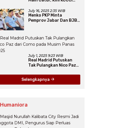
Main Catur, Kini KCCCI
Resmi Diakui PERCASI
July 16, 2025 2:35 WIB
Menko PKP Minta
Pemprov Jabar Dan BJB
Jadi Petarung Sukseskan
100 Ribu Rumah FLPP
July 1, 2025 9:23 WIB
Real Madrid Putuskan
Tak Pulangkan Nico Paz
dari Como pada Musim
Panas 2025
Selengkapnya
 Humaniora