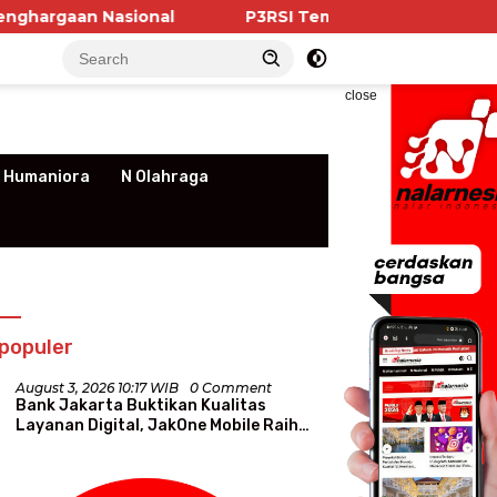
ional
P3RSI Temui Kementerian PKP, Pengurus Apa
close
 Humaniora
N Olahraga
populer
August 3, 2026 10:17 WIB
0 Comment
Bank Jakarta Buktikan Kualitas
Layanan Digital, JakOne Mobile Raih
Penghargaan Nasional