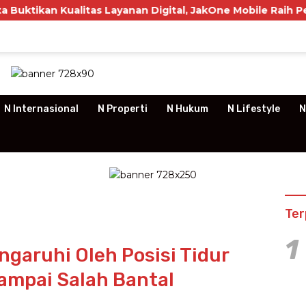
itas Layanan Digital, JakOne Mobile Raih Penghargaan Nas
N Internasional
N Properti
N Hukum
N Lifestyle
N
Ter
1
garuhi Oleh Posisi Tidur
ampai Salah Bantal