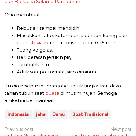
dan Berbuka Selama Ramadhan
Cara membuat:
Rebus air sampai mendidih,
Masukkan Jahe, ketumbar, daun teh kering dan
daun stevia
kering, rebus selama 10-15 menit,
Tuang ke gelas,
Beri perasan jeruk nipis,
Tambahkan madu,
Aduk sampai merata, siap diminum.
Itu dia resep minuman jahe untuk tingkatkan daya
tahan tubuh saat
puasa
di musim hujan. Semoga
artikel ini bermanfaat!
Indonesia
jahe
Jamu
Obat Tradisional
Post
Previous post
Next post