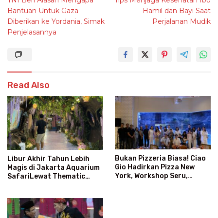
TNI Beri Alasan Mengapa
Tips Menjaga Kesehatan Ibu
navigation
Bantuan Untuk Gaza
Hamil dan Bayi Saat
Diberikan ke Yordania, Simak
Perjalanan Mudik
Penjelasannya
Read Also
Bukan Pizzeria Biasa! Ciao
Libur Akhir Tahun Lebih
Gio Hadirkan Pizza New
Magis di Jakarta Aquarium
York, Workshop Seru,
SafariLewat Thematic
hingga Atraksi Giant Pizza
Event “Blissful Fairyland”