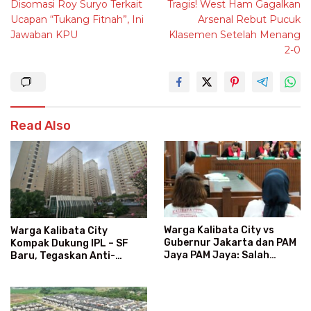
Disomasi Roy Suryo Terkait
Tragis! West Ham Gagalkan
navigation
Ucapan “Tukang Fitnah”, Ini
Arsenal Rebut Pucuk
Jawaban KPU
Klasemen Setelah Menang
2-0
Read Also
Warga Kalibata City vs
Warga Kalibata City
Gubernur Jakarta dan PAM
Kompak Dukung IPL – SF
Jaya PAM Jaya: Salah
Baru, Tegaskan Anti-
Kategori Pelanggan, Air
Kegaduhan
Jadi Mahal Bertahun-tahun