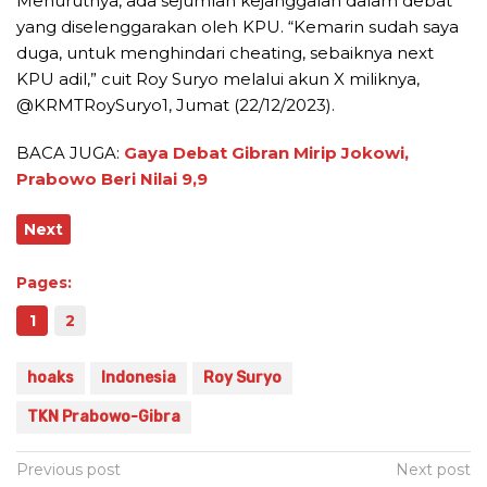
Menurutnya, ada sejumlah kejanggalan dalam debat
yang diselenggarakan oleh KPU. “Kemarin sudah saya
duga, untuk menghindari cheating, sebaiknya next
KPU adil,” cuit Roy Suryo melalui akun X miliknya,
@KRMTRoySuryo1, Jumat (22/12/2023).
BACA JUGA:
Gaya Debat Gibran Mirip Jokowi,
Prabowo Beri Nilai 9,9
Next
Pages:
1
2
hoaks
Indonesia
Roy Suryo
TKN Prabowo-Gibra
Post
Previous post
Next post