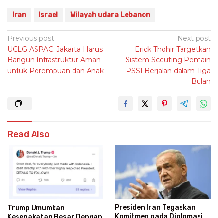
Iran
Israel
Wilayah udara Lebanon
Post
Previous post
Next post
UCLG ASPAC: Jakarta Harus
Erick Thohir Targetkan
navigation
Bangun Infrastruktur Aman
Sistem Scouting Pemain
untuk Perempuan dan Anak
PSSI Berjalan dalam Tiga
Bulan
Read Also
Presiden Iran Tegaskan
Trump Umumkan
Komitmen pada Diplomasi,
Kesepakatan Besar Dengan