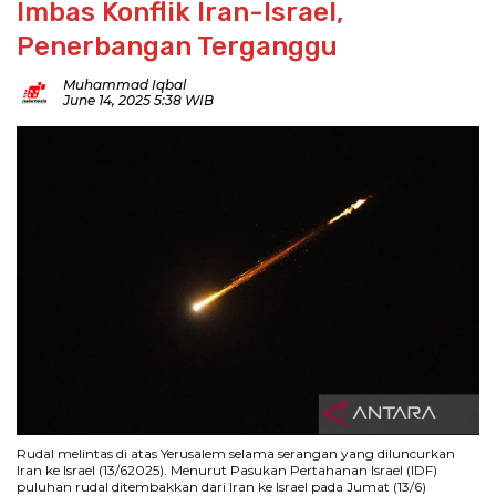
Imbas Konflik Iran-Israel,
Penerbangan Terganggu
Muhammad Iqbal
June 14, 2025 5:38 WIB
Rudal melintas di atas Yerusalem selama serangan yang diluncurkan
Iran ke Israel (13/62025). Menurut Pasukan Pertahanan Israel (IDF)
puluhan rudal ditembakkan dari Iran ke Israel pada Jumat (13/6)