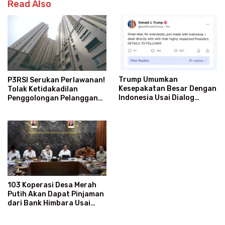
Read Also
Trump Umumkan
P3RSI Serukan Perlawanan!
Kesepakatan Besar Dengan
Tolak Ketidakadilan
Indonesia Usai Dialog
Penggolongan Pelanggan
Langsung Dengan Prabowo
Rusun Air Bersih PAM Jaya
103 Koperasi Desa Merah
Putih Akan Dapat Pinjaman
dari Bank Himbara Usai
Tunjukkan Keuntungan