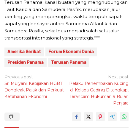
Terusan Panama, kanal buatan yang menghubungkan
Laut Karibia dan Samudera Pasifik, merupakan jalur
penting yang mempersingkat waktu tempuh kapal-
kapal yang berlayar antara Samudera Atlantik dan
Samudera Pasifik, sekaligus menjadi salah satu jalur
transportasi internasional yang strategis.***
Amerika Serikat
Forum Ekonomi Dunia
Presiden Panama
Terusan Panama
Post
Previous post
Next post
Sri Mulyani: Kebijakan HGBT
Pelaku Penembakan Kucing
navigation
Dongkrak Pajak dan Perkuat
di Kelapa Gading Ditangkap,
Ketahanan Ekonomi
Terancam Hukuman 9 Bulan
Penjara